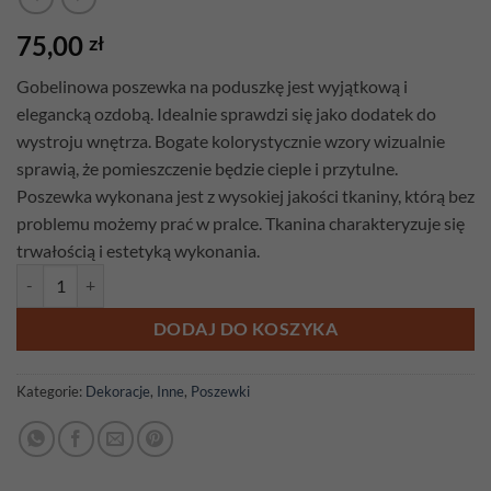
75,00
zł
Gobelinowa poszewka na poduszkę jest wyjątkową i
elegancką ozdobą. Idealnie sprawdzi się jako dodatek do
wystroju wnętrza. Bogate kolorystycznie wzory wizualnie
sprawią, że pomieszczenie będzie cieple i przytulne.
Poszewka wykonana jest z wysokiej jakości tkaniny, którą bez
problemu możemy prać w pralce. Tkanina charakteryzuje się
trwałością i estetyką wykonania.
ilość Poszewka gobelinowa Japonka Czerwona
DODAJ DO KOSZYKA
Kategorie:
Dekoracje
,
Inne
,
Poszewki