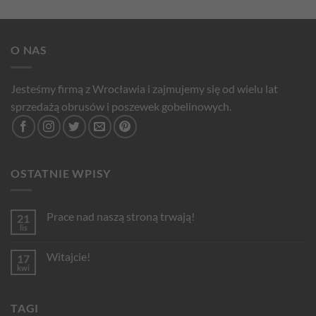
O NAS
Jesteśmy firmą z Wrocławia i zajmujemy się od wielu lat
sprzedażą obrusów i poszewek gobelinowych.
OSTATNIE WPISY
Prace nad naszą stroną trwają!
21
lis
Brak
komentarzy
do
Witajcie!
17
Prace
nad
kwi
Brak
naszą
komentarzy
stroną
do
trwają!
Witajcie!
TAGI