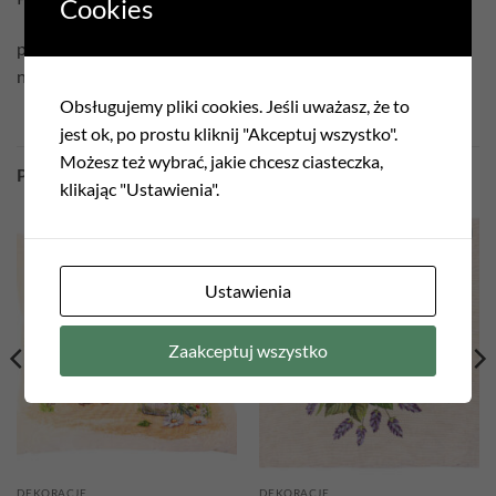
Cookies
prać w temperaturze 30°C
nie czyścić chemicznie
Obsługujemy pliki cookies. Jeśli uważasz, że to
jest ok, po prostu kliknij "Akceptuj wszystko".
Możesz też wybrać, jakie chcesz ciasteczka,
PODOBNE PRODUKTY
klikając "Ustawienia".
Add to
Add to
wishlist
wishlist
Ustawienia
Zaakceptuj wszystko
DEKORACJE
DEKORACJE