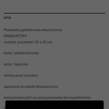
OPIS
Poszewka gobelinowa dwustronna
PARAMETRY:
rozmiar poszewki: 45 x 45 cm
kolor: wielokolorowy
wzór: Japonka
można prać w pralce
zapinana na zamek błyskawiczny
cena podana jest za samą poszewkę bez wypełnienia
Pielęgnacja: