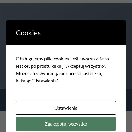
Cookies
SIGNUP FOR NEWSLETTER
Lorem ipsum dolor sit amet, consectetuer adipiscing elit,
sed diam nonumm.
Obsługujemy pliki cookies. Jeśli uważasz, że to
jest ok, po prostu kliknij "Akceptuj wszystko".
Możesz też wybrać, jakie chcesz ciasteczka,
(insert contact form here)
klikając "Ustawienia".
Ustawienia
Zaakceptuj wszystko
LATEST NEWS