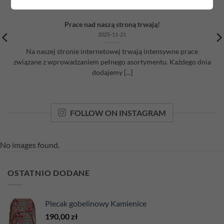
Prace nad naszą stroną trwają!
2025-11-21
Na naszej stronie internetowej trwają intensywne prace
związane z wprowadzaniem pełnego asortymentu. Każdego dnia
dodajemy [...]
FOLLOW ON INSTAGRAM
No images found.
OSTATNIO DODANE
Plecak gobelinowy Kamienice
190,00
zł