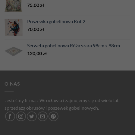
75,00
zł
Poszewka gobelinowa Kot 2
70,00
zł
Serweta gobelinowa Róża szara 98cm x 98cm
120,00
zł
O NAS
Jesteśmy firmą z Wrocławia i zajmujemy się od wielu lat
sprzedażą obrusów i poszewek gobelinowych.