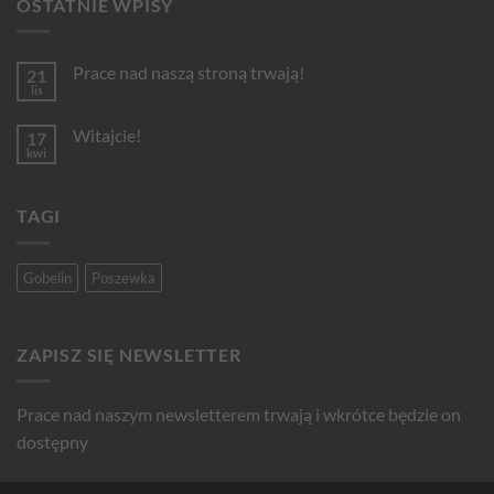
OSTATNIE WPISY
Prace nad naszą stroną trwają!
21
lis
Brak
komentarzy
do
Witajcie!
17
Prace
nad
kwi
Brak
naszą
komentarzy
stroną
do
trwają!
Witajcie!
TAGI
Gobelin
Poszewka
ZAPISZ SIĘ NEWSLETTER
Prace nad naszym newsletterem trwają i wkrótce będzie on
dostępny