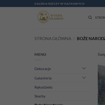
Przewiń
GALERIA RZECZY WYJĄTKOWYCH
do
zawartości
STRO
STRONA GŁÓWNA
/
BOŻE NAROD
MENU
Świę
Dekoracje
Galanteria
Rękodzieło
Skarby
Boże Narodzenie