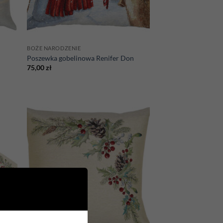
BOŻE NARODZENIE
Poszewka gobelinowa Renifer Don
75,00
zł
d to
Add to
hlist
wishlist