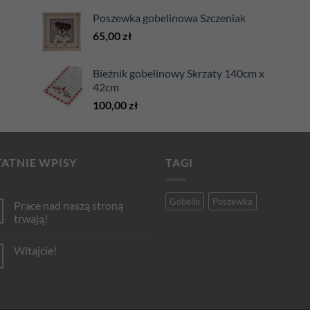
Poszewka gobelinowa Szczeniak
65,00
zł
Bieżnik gobelinowy Skrzaty 140cm x
42cm
100,00
zł
ATNIE WPISY
TAGI
Gobelin
Poszewka
Prace nad naszą stroną
trwają!
Brak
komentarzy
Witajcie!
do
Prace
Brak
nad
komentarzy
naszą
do
stroną
Witajcie!
trwają!