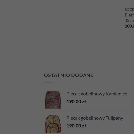
BOŻE
Bież
42c
100,
OSTATNIO DODANE
Plecak gobelinowy Kamienice
190,00
zł
Plecak gobelinowy Tulipany
190,00
zł