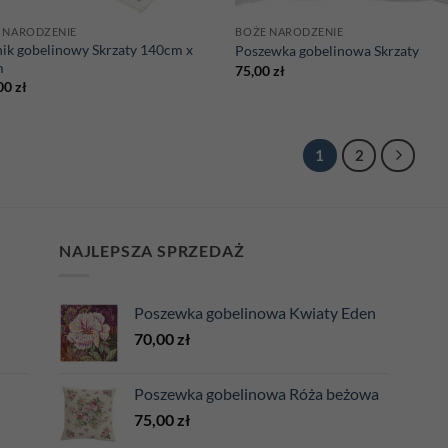
 NARODZENIE
BOŻE NARODZENIE
nik gobelinowy Skrzaty 140cm x
Poszewka gobelinowa Skrzaty
m
75,00
zł
00
zł
1
2
NAJLEPSZA SPRZEDAŻ
Poszewka gobelinowa Kwiaty Eden
70,00
zł
Poszewka gobelinowa Róża beżowa
75,00
zł