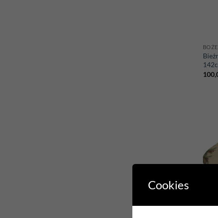
BOŻE
Bież
142c
100,
Cookies