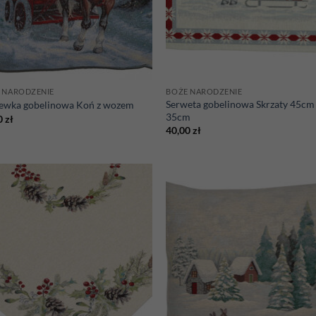
 NARODZENIE
BOŻE NARODZENIE
Serweta gobelinowa Skrzaty 45cm
ewka gobelinowa Koń z wozem
35cm
0
zł
40,00
zł
Add to
Ad
wishlist
wis