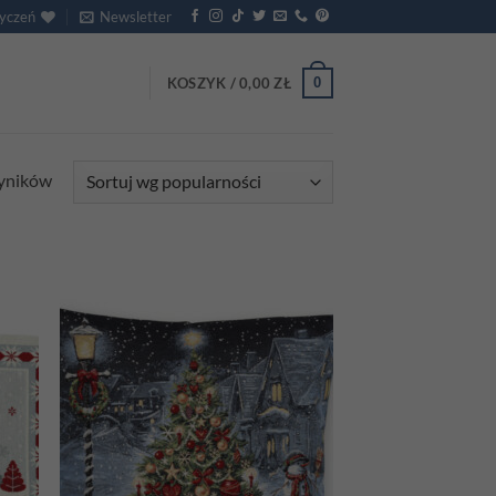
życzeń
Newsletter
0
KOSZYK /
0,00
ZŁ
Posortowane
wyników
według
popularności
d to
Add to
hlist
wishlist