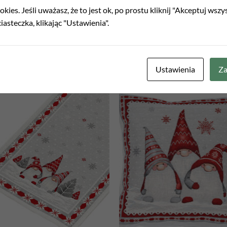
kies. Jeśli uważasz, że to jest ok, po prostu kliknij "Akceptuj wszy
iasteczka, klikając "Ustawienia".
 NARODZENIE
BOŻE NARODZENIE
Serweta gobelinowa Wianek zielo
s gobelinowy Fi 140
98cm x 98cm
00
zł
120,00
zł
Ustawienia
Za
Add to
Ad
wishlist
wis