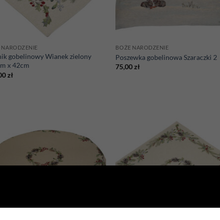
 NARODZENIE
BOŻE NARODZENIE
nik gobelinowy Wianek zielony
Poszewka gobelinowa Szaraczki 2
m x 42cm
75,00
zł
00
zł
Add to
Ad
wishlist
wis