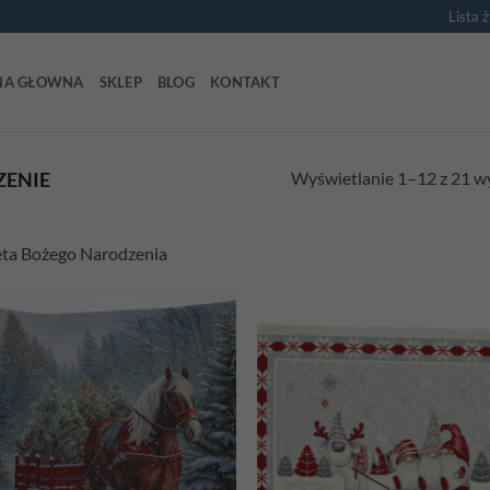
Lista 
NA GŁOWNA
SKLEP
BLOG
KONTAKT
Wyświetlanie 1–12 z 21 
ZENIE
ta Bożego Narodzenia
Add to
Ad
wishlist
wis