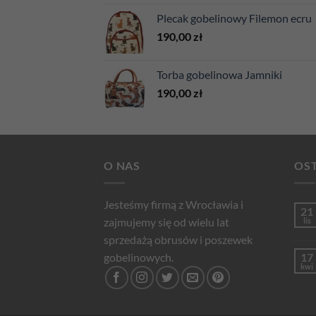
Plecak gobelinowy Filemon ecru
190,00
zł
Torba gobelinowa Jamniki
190,00
zł
O NAS
OST
Jesteśmy firmą z Wrocławia i
21
zajmujemy się od wielu lat
lis
sprzedażą obrusów i poszewek
gobelinowych.
17
kwi