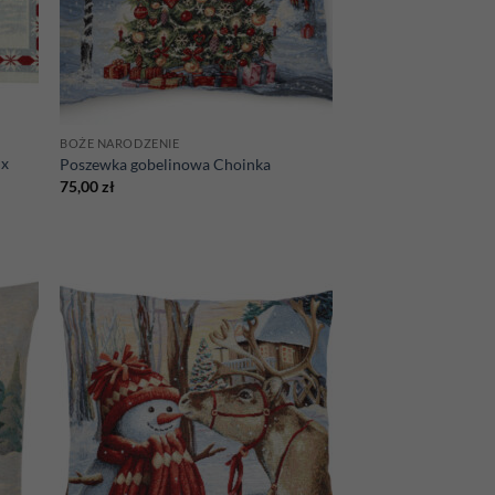
BOŻE NARODZENIE
 x
Poszewka gobelinowa Choinka
75,00
zł
d to
Add to
hlist
wishlist