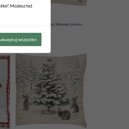
stko". Możesz też
BOŻE NARODZENIE
ny
Poszewka gobelinowa Wianek zielony
75,00
zł
akceptuj wszystko
d to
Add to
hlist
wishlist