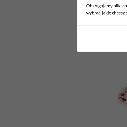
Obsługujemy pliki coo
wybrać, jakie chcesz c
BOŻE
Obru
180,