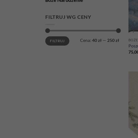
FILTRUJ WG CENY
Cena
Cena
Cena:
40 zł
—
250 zł
BOŻE
FILTRUJ
min
max
Posz
75,0