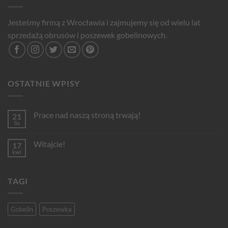
Jesteśmy firmą z Wrocławia i zajmujemy się od wielu lat
sprzedażą obrusów i poszewek gobelinowych.
OSTATNIE WPISY
Prace nad naszą stroną trwają!
21
lis
Brak
komentarzy
do
Witajcie!
17
Prace
nad
kwi
Brak
naszą
komentarzy
stroną
do
trwają!
Witajcie!
TAGI
Gobelin
Poszewka