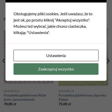
Obsługujemy pliki cookies. Jeśli uważasz, że to
PODOBNE PRODUKTY
jest ok, po prostu kliknij "Akceptuj wszystko".
Możesz też wybrać, jakie chcesz ciasteczka,
klikając "Ustawienia".
Add to
Add to
wishlist
wishlist
Ustawienia
Zaakceptuj wszystko
DEKORACJE
DEKORACJE
Poszewka gobelinowa Róże
Poszewka gobelinowa Japonka
kolor jasnoniebieski
Zieleń
70,00
zł
75,00
zł