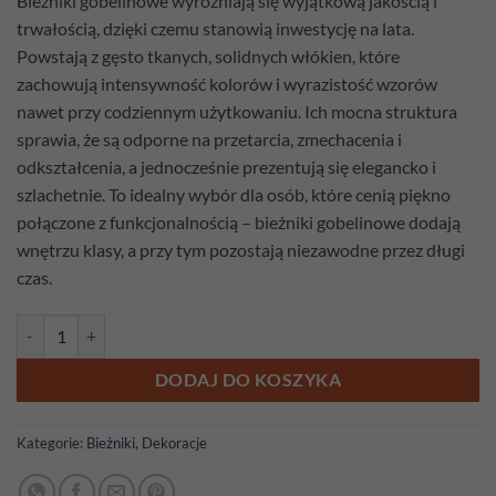
Bieżniki gobelinowe wyróżniają się wyjątkową jakością i
trwałością, dzięki czemu stanowią inwestycję na lata.
Powstają z gęsto tkanych, solidnych włókien, które
zachowują intensywność kolorów i wyrazistość wzorów
nawet przy codziennym użytkowaniu. Ich mocna struktura
sprawia, że są odporne na przetarcia, zmechacenia i
odkształcenia, a jednocześnie prezentują się elegancko i
szlachetnie. To idealny wybór dla osób, które cenią piękno
połączone z funkcjonalnością – bieżniki gobelinowe dodają
wnętrzu klasy, a przy tym pozostają niezawodne przez długi
czas.
ilość Bieżnik gobelinowy Wiosna 100cm x 38cm
DODAJ DO KOSZYKA
Kategorie:
Bieżniki
,
Dekoracje