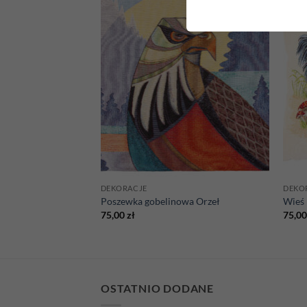
Add to
Add to
wishlist
wishlist
DEKORACJE
DEKO
wa Tulipany 1
Poszewka gobelinowa Orzeł
Wieś
75,00
zł
75,0
OSTATNIO DODANE