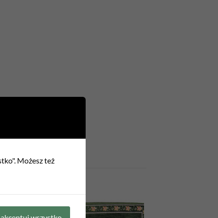
stko". Możesz też
akceptuj wszystko