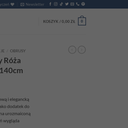
życzeń
Newsletter
0
KOSZYK /
0,00
ZŁ
JE
/
OBRUSY
y Róża
 140cm
ową i elegancką
jako dodatek do
 na urozmaiconą
eń wygląda