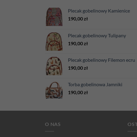
Plecak gobelinowy Kamienice
190,00
zł
Plecak gobelinowy Tulipany
190,00
zł
Plecak gobelinowy Filemon ecru
190,00
zł
Torba gobelinowa Jamniki
190,00
zł
O NAS
OST