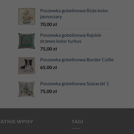
Poszewka gobelinowa Róże kolor
jasnoszary
70,00
zł
Poszewka gobelinowa Rajskie
drzewo kolor turkus
75,00
zł
Poszewka gobelinowa Border Collie
65,00
zł
Poszewka gobelinowa Szaraczki 1
75,00
zł
ATNIE WPISY
TAGI