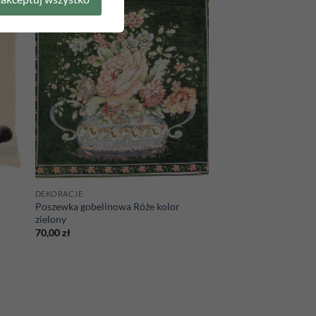
 to
Add to
list
wishlist
DEKORACJE
Poszewka gobelinowa Róże kolor
zielony
70,00
zł