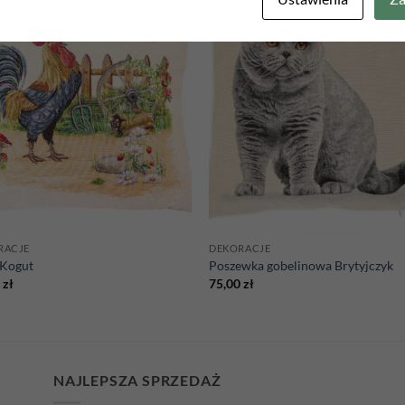
Add to
Add
wishlist
wish
RACJE
DEKORACJE
 Kogut
Poszewka gobelinowa Brytyjczyk
0
zł
75,00
zł
NAJLEPSZA SPRZEDAŻ