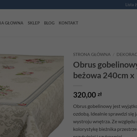
Lista 
NA GŁOWNA
SKLEP
BLOG
KONTAKT
STRONA GŁÓWNA
/
DEKORAC
Obrus gobelinow
Add to
beżowa 240cm x
wishlist
320,00
zł
Obrus gobelinowy
jest wyjątk
ozdobą. Idealnie sprawdzi się 
wystroju wnętrza. Ze względu
kolorystykę bieżnika przestrz
przytulniej i szykowniej.