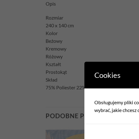
Opis
Rozmiar
240 x 140 cm
Kolor
Beżowy
Kremowy
Różowy
Kształt
Prostokąt
Cookies
Skład
75% Poliester 22% Bawełna 3% Akryl
Obsługujemy pliki coo
wybrać, jakie chcesz c
PODOBNE PRODUKTY