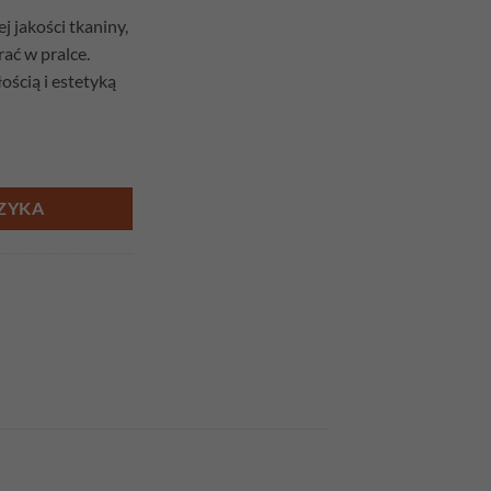
 jakości tkaniny,
ać w pralce.
ością i estetyką
żowa 240cm x 140cm
ZYKA