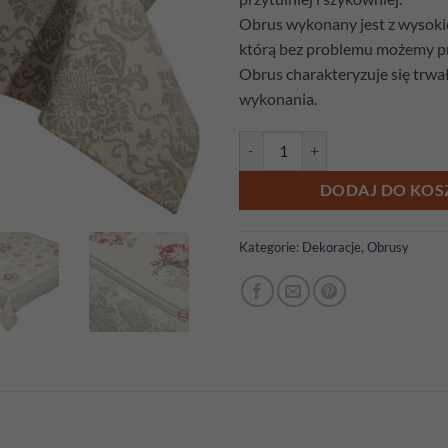
Obrus wykonany jest z wysokiej
którą bez problemu możemy pr
Obrus charakteryzuje się trwał
wykonania.
ilość Obrus gobelinowy Róża be
DODAJ DO KOS
Kategorie:
Dekoracje
,
Obrusy