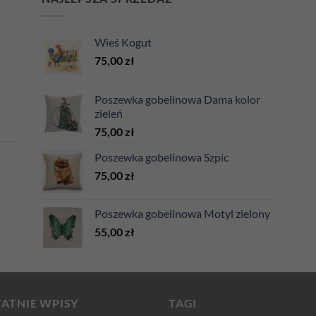
Wieś Kogut
75,00
zł
Poszewka gobelinowa Dama kolor
zieleń
75,00
zł
Poszewka gobelinowa Szpic
75,00
zł
Poszewka gobelinowa Motyl zielony
55,00
zł
ATNIE WPISY
TAGI