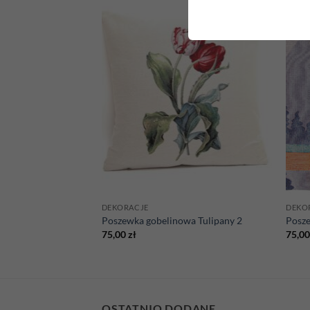
Add to
Add to
wishlist
wishlist
DEKORACJE
DEKO
wa Róże kolor
Poszewka gobelinowa Tulipany 2
Posze
75,00
zł
75,0
OSTATNIO DODANE