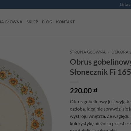
Lista 
NA GŁOWNA
SKLEP
BLOG
KONTAKT
STRONA GŁÓWNA
/
DEKORAC
Obrus gobelinow
Add to
Słonecznik Fi 16
wishlist
220,00
zł
Obrus gobelinowy
jest wyjątk
ozdobą. Idealnie sprawdzi się 
wystroju wnętrza. Ze względu
kolorystykę bieżnika przestrz
przytulniej i szykowniej.