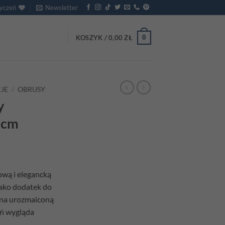
życzeń
Newsletter
0
KOSZYK /
0,00
ZŁ
JE
/
OBRUSY
y
5cm
ową i elegancką
jako dodatek do
 na urozmaiconą
eń wygląda