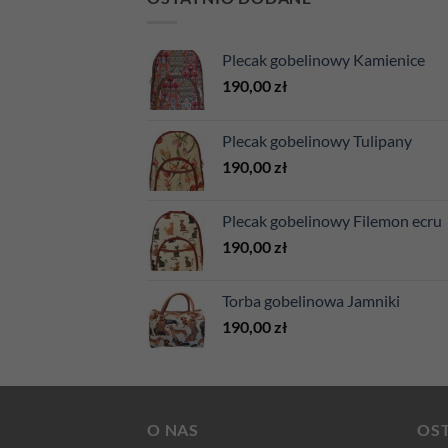
Plecak gobelinowy Kamienice
190,00
zł
Plecak gobelinowy Tulipany
190,00
zł
Plecak gobelinowy Filemon ecru
190,00
zł
Torba gobelinowa Jamniki
190,00
zł
O NAS
OST