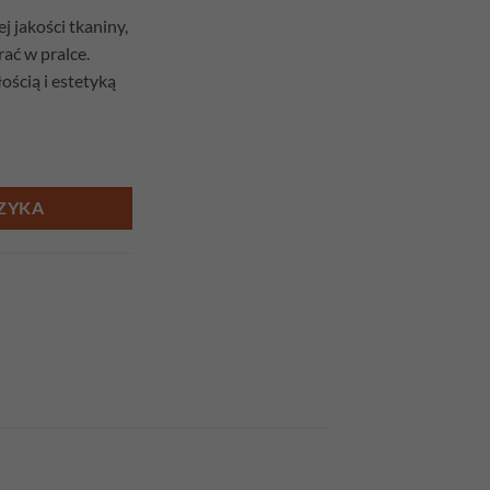
 jakości tkaniny,
ać w pralce.
ością i estetyką
ik Fi 165cm
ZYKA