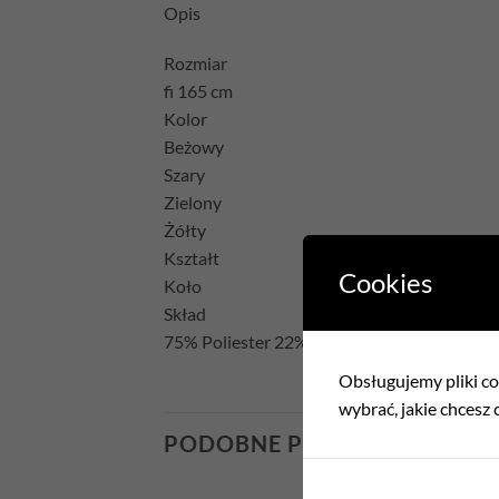
Opis
Rozmiar
fi 165 cm
Kolor
Beżowy
Szary
Zielony
Żółty
Kształt
Cookies
Koło
Skład
75% Poliester 22% Bawełna 3% Akryl
Obsługujemy pliki coo
wybrać, jakie chcesz c
PODOBNE PRODUKTY