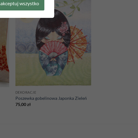
akceptuj wszystko
 to
Add to
list
wishlist
DEKORACJE
Poszewka gobelinowa Japonka Zieleń
75,00
zł