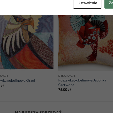
Ustawienia
Za
Add to
Add
wishlist
wish
RACJE
DEKORACJE
Poszewka gobelinowa Japonka
wka gobelinowa Orzeł
Czerwona
0
zł
75,00
zł
NAJLEPSZA SPRZEDAŻ