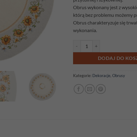
Obrus wykonany jest z wysokiej
którą bez problemu możemy pr
Obrus charakteryzuje się trwał
wykonania.
ilość Obrus gobelinowy Słoneczn
DODAJ DO KOS
Kategorie:
Dekoracje
,
Obrusy