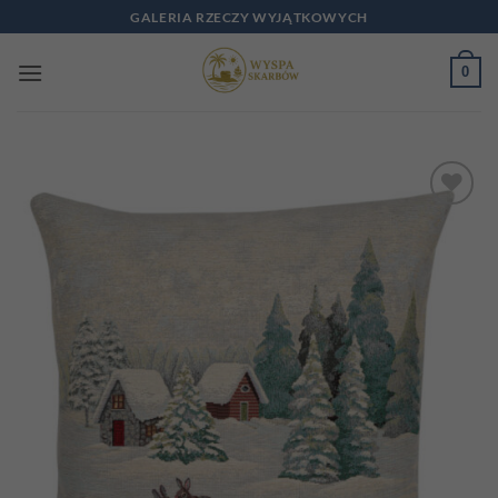
Przewiń
GALERIA RZECZY WYJĄTKOWYCH
do
zawartości
0
Add to
wishlist