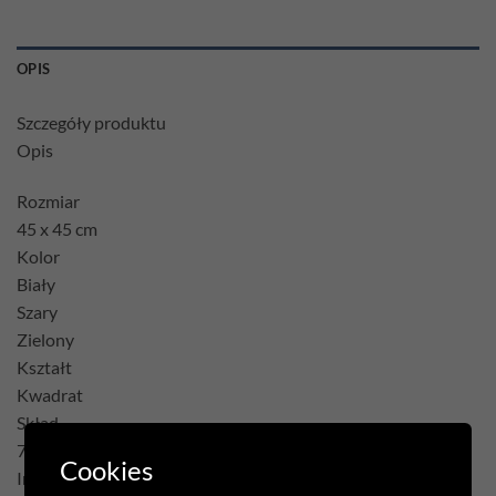
OPIS
Szczegóły produktu
Opis
Rozmiar
45 x 45 cm
Kolor
Biały
Szary
Zielony
Kształt
Kwadrat
Skład
75% Poliester 22% Bawełna 3% Akryl
Cookies
Inne