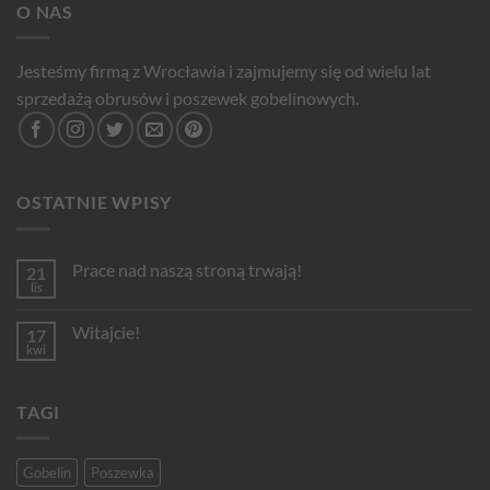
O NAS
Jesteśmy firmą z Wrocławia i zajmujemy się od wielu lat
sprzedażą obrusów i poszewek gobelinowych.
OSTATNIE WPISY
Prace nad naszą stroną trwają!
21
lis
Brak
komentarzy
do
Witajcie!
17
Prace
nad
kwi
Brak
naszą
komentarzy
stroną
do
trwają!
Witajcie!
TAGI
Gobelin
Poszewka