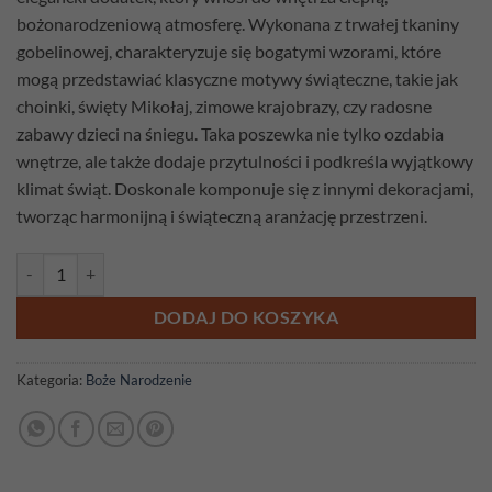
bożonarodzeniową atmosferę. Wykonana z trwałej tkaniny
gobelinowej, charakteryzuje się bogatymi wzorami, które
mogą przedstawiać klasyczne motywy świąteczne, takie jak
choinki, święty Mikołaj, zimowe krajobrazy, czy radosne
zabawy dzieci na śniegu. Taka poszewka nie tylko ozdabia
wnętrze, ale także dodaje przytulności i podkreśla wyjątkowy
klimat świąt. Doskonale komponuje się z innymi dekoracjami,
tworząc harmonijną i świąteczną aranżację przestrzeni.
ilość Poszewka gobelinowa Szaraczki 2
DODAJ DO KOSZYKA
Kategoria:
Boże Narodzenie