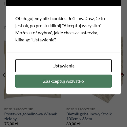
poszewka dwustronna
Obsługujemy pliki cookies. Jeśli uważasz, że to
jest ok, po prostu kliknij "Akceptuj wszystko".
PODOBNE PRODUKTY
Możesz też wybrać, jakie chcesz ciasteczka,
klikając "Ustawienia".
Add to
Add to
wishlist
wishlist
Ustawienia
Zaakceptuj wszystko
BOŻE NARODZENIE
BOŻE NARODZENIE
Poszewka gobelinowa Wianek
Bieżnik gobelinowy Stroik
zielony
100cm x 38cm
75,00
zł
80,00
zł