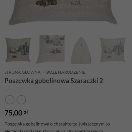
STRONA GŁÓWNA
/
BOŻE NARODZENIE
Poszewka gobelinowa Szaraczki 2
75,00
zł
Poszewka gobelinowa o charakterze świątecznym to
elegancki dodatek, który wnosi do wnętrza ciepłą,