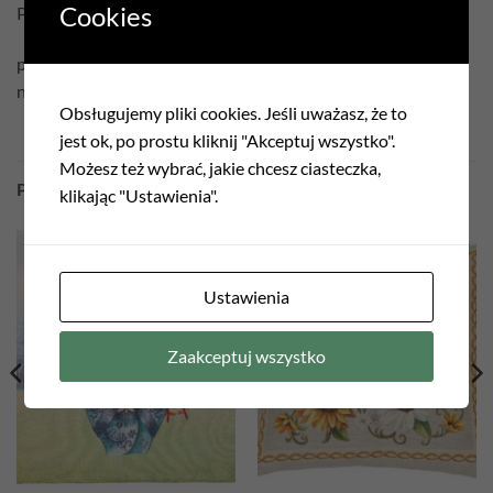
Cookies
Pielęgnacja:
prać w temperaturze 30°C
nie czyścić chemicznie
Obsługujemy pliki cookies. Jeśli uważasz, że to
jest ok, po prostu kliknij "Akceptuj wszystko".
Możesz też wybrać, jakie chcesz ciasteczka,
PODOBNE PRODUKTY
klikając "Ustawienia".
Add to
Add to
Ustawienia
wishlist
wishlist
Zaakceptuj wszystko