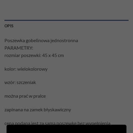
OPIS
Poszewka gobelinowa jednostronna
PARAMETRY:
rozmiar poszewki: 45 x 45 cm
kolor: wielokolorowy
wzór: szczeniak
można prać w pralce
zapinana na zamek błyskawiczny
cena podana jest za samą poszewkę bez wypełnienia