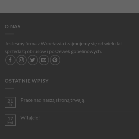
O NAS
Jesteśmy firmą z Wrocławia i zajmujemy się od wielu lat
sprzedażą obrusów i poszewek gobelinowych.
OSTATNIE WPISY
Prace nad naszą stroną trwają!
21
lis
Brak
komentarzy
do
Witajcie!
17
Prace
nad
kwi
Brak
naszą
komentarzy
stroną
do
trwają!
Witajcie!