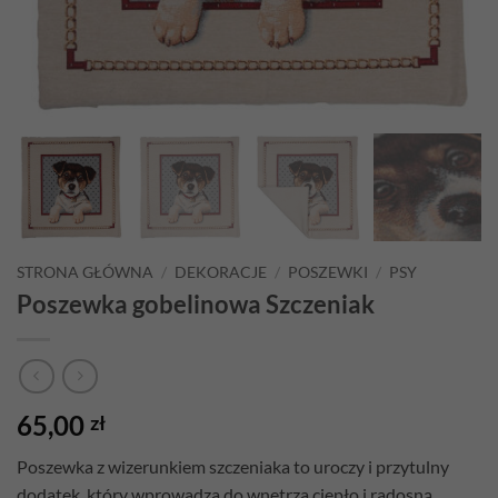
STRONA GŁÓWNA
/
DEKORACJE
/
POSZEWKI
/
PSY
Poszewka gobelinowa Szczeniak
65,00
zł
Poszewka z wizerunkiem szczeniaka to uroczy i przytulny
dodatek, który wprowadza do wnętrza ciepło i radosną