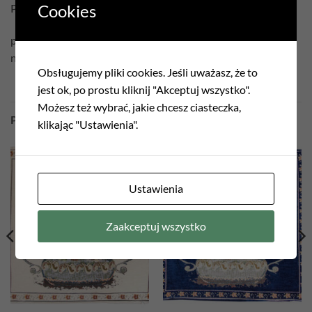
Cookies
Pielęgnacja:
prać w temperaturze 30°C
nie czyścić chemicznie
Obsługujemy pliki cookies. Jeśli uważasz, że to
jest ok, po prostu kliknij "Akceptuj wszystko".
Możesz też wybrać, jakie chcesz ciasteczka,
PODOBNE PRODUKTY
klikając "Ustawienia".
Add to
Add to
Ustawienia
wishlist
wishlist
Zaakceptuj wszystko