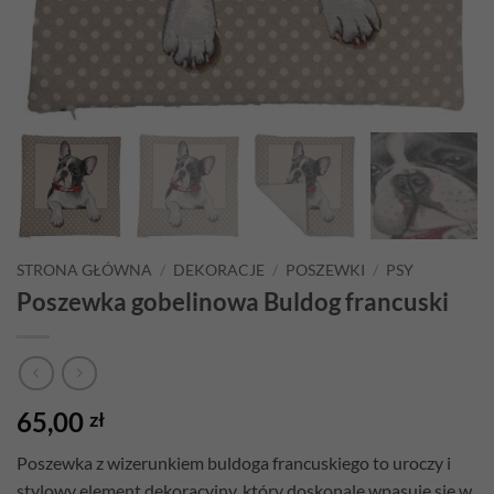
STRONA GŁÓWNA
/
DEKORACJE
/
POSZEWKI
/
PSY
Poszewka gobelinowa Buldog francuski
65,00
zł
Poszewka z wizerunkiem buldoga francuskiego to uroczy i
stylowy element dekoracyjny, który doskonale wpasuje się w