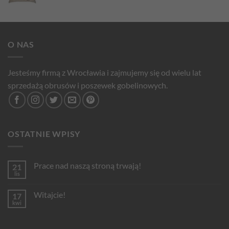
O NAS
Jesteśmy firmą z Wrocławia i zajmujemy się od wielu lat
sprzedażą obrusów i poszewek gobelinowych.
OSTATNIE WPISY
Prace nad naszą stroną trwają!
21
lis
Brak
komentarzy
do
Witajcie!
17
Prace
nad
kwi
Brak
naszą
komentarzy
stroną
do
trwają!
Witajcie!