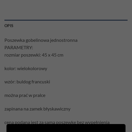
OPIS
Poszewka gobelinowa jednostronna
PARAMETRY:
rozmiar poszewki: 45 x 45 cm
kolor: wielokolorowy
wzór: buldog francuski
można prać w pralce
zapinana na zamek błyskawiczny
cena podana jest za samą poszewkę bez wypełnienia