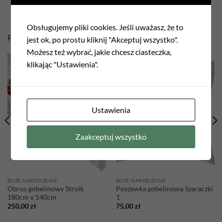
Obsługujemy pliki cookies. Jeśli uważasz, że to
PODOBNE PRODUKTY
jest ok, po prostu kliknij "Akceptuj wszystko".
Możesz też wybrać, jakie chcesz ciasteczka,
klikając "Ustawienia".
Add to
Add to
wishlist
wishlist
Ustawienia
Zaakceptuj wszystko
BOŻE NARODZENIE
BOŻE NARODZENIE
Obrus gobelinowy Stroik
Poszewka gobelinowa Szaraczki
180cm x 140cm
1
250,00
zł
75,00
zł