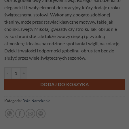
Obrus gobelinowy z motywem świąt Bożego Narodzenia to
elegancki i trwały element dekoracyjny, który dodaje uroku
świątecznemu stołowi. Wykonany z bogato zdobionej
tkaniny, może przedstawiać klasyczne motywy, takie jak
choinki, święty Mikołaj, gwiazdy czy stroiki. Taki obrus nie
tylko chroni stół, ale także tworzy ciepłą i przytulną
atmosferę, idealną na rodzinne spotkania i wigilijną kolację.
Dzięki trwałości i odporności gobelinu, obrus ten będzie
służyć przez wiele świątecznych sezonów.
ilość Bieżnik gobelinowy Skrzaty 140cm x 42cm
DODAJ DO KOSZYKA
Kategoria:
Boże Narodzenie