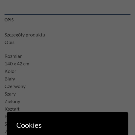
OPIS
Szczegóły produktu
Opis
Rozmiar
140 x 42 cm
Kolor
Biały
Czerwony
Szary
Zielony
Kształt
Prostokąt
Cookies
Skład
75% Poliester 22% Bawełna 3% Akryl