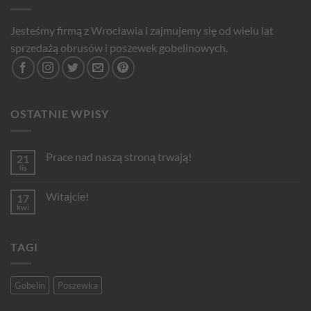
Jesteśmy firmą z Wrocławia i zajmujemy się od wielu lat
sprzedażą obrusów i poszewek gobelinowych.
OSTATNIE WPISY
Prace nad naszą stroną trwają!
21
lis
Brak
komentarzy
do
Witajcie!
17
Prace
nad
kwi
Brak
naszą
komentarzy
stroną
do
trwają!
Witajcie!
TAGI
Gobelin
Poszewka