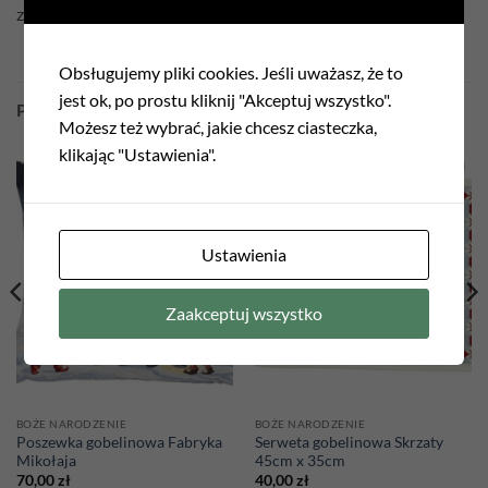
złota nitka
Obsługujemy pliki cookies. Jeśli uważasz, że to
jest ok, po prostu kliknij "Akceptuj wszystko".
PODOBNE PRODUKTY
Możesz też wybrać, jakie chcesz ciasteczka,
klikając "Ustawienia".
Add to
Add to
wishlist
wishlist
Ustawienia
Zaakceptuj wszystko
BOŻE NARODZENIE
BOŻE NARODZENIE
Poszewka gobelinowa Fabryka
Serweta gobelinowa Skrzaty
Mikołaja
45cm x 35cm
70,00
zł
40,00
zł