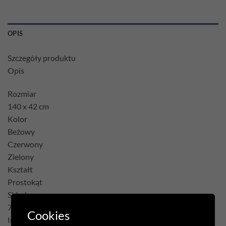
OPIS
Szczegóły produktu
Opis
Rozmiar
140 x 42 cm
Kolor
Beżowy
Czerwony
Zielony
Kształt
Prostokąt
Skład
75% Poliester 22% Bawełna 3% Akryl
Cookies
Inne