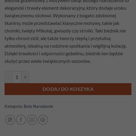
Bieżnik gobelinowy z motywem świąt Bożego Narodzenia to
elegancki i trwały element dekoracyjny, który dodaje uroku
świątecznemu stołowi. Wykonany z bogato zdobionej
tkaniny, może przedstawiać klasyczne motywy, takie jak
choinki, święty Mikołaj, gwiazdy czy stroiki. Taki bieżnik nie
tylko chroni stół, ale także tworzy ciepłą i przytulną
atmosferę, idealną na rodzinne spotkania i wigilijną kolację.
Dzięki trwałości i odporności gobelinu, bieżnik ten będzie
służyć przez wiele świątecznych sezonów.
ilość Bieżnik gobelinowy Wianek zielony 142cm x 42cm
DODAJ DO KOSZYKA
Kategoria:
Boże Narodzenie