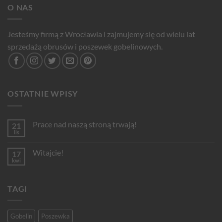
O NAS
Jesteśmy firmą z Wrocławia i zajmujemy się od wielu lat
sprzedażą obrusów i poszewek gobelinowych.
OSTATNIE WPISY
Prace nad naszą stroną trwają!
21
lis
Brak
komentarzy
do
Witajcie!
17
Prace
nad
kwi
Brak
naszą
komentarzy
stroną
do
trwają!
Witajcie!
TAGI
Gobelin
Poszewka