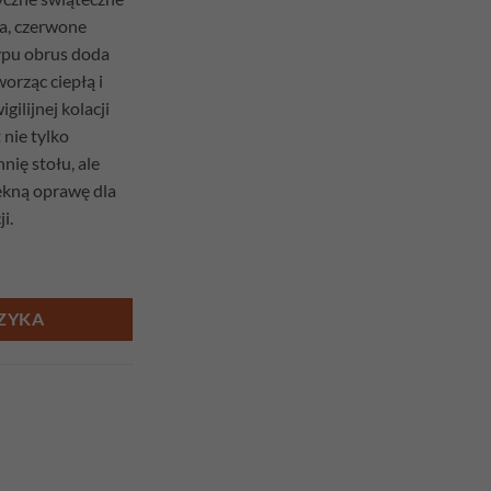
ia, czerwone
typu obrus doda
orząc ciepłą i
ilijnej kolacji
 nie tylko
nię stołu, ale
ękną oprawę dla
i.
zima 98cm x 98cm
ZYKA