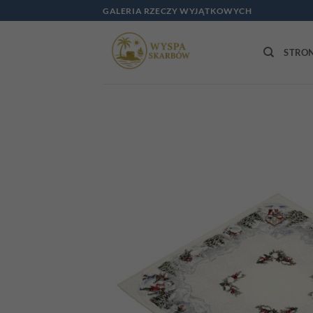
Przewiń
GALERIA RZECZY WYJĄTKOWYCH
do
zawartości
STRO