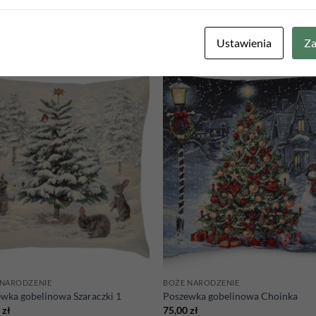
Ustawienia
Za
Add to
Add
wishlist
wish
 NARODZENIE
BOŻE NARODZENIE
wka gobelinowa Szaraczki 1
Poszewka gobelinowa Choinka
0
zł
75,00
zł