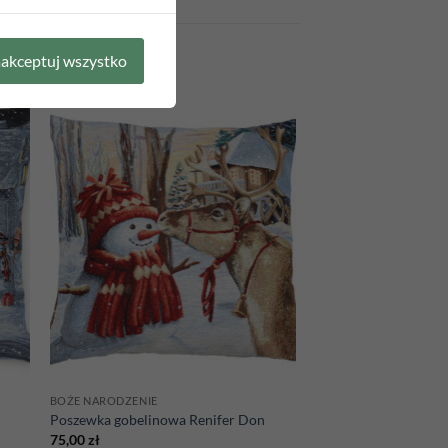
akceptuj wszystko
 to
Add to
list
wishlist
BOŻE NARODZENIE
Poszewka gobelinowa Renifer Don
75,00
zł