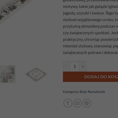
motywy, takie jak gałązki igliw
jagody, szyszki i świece. Tego 
stołowi wyjątkowego uroku, tw
przytulną atmosferę podczas wig
czy świątecznych spotkań. Jest
praktyczny, chroniąc powierzch
również stylowy, stanowiąc pi
świątecznych potraw i dekoracj
ilość Serweta gobelinowa Biała 
DODAJ DO KOS
Kategoria:
Boże Narodzenie