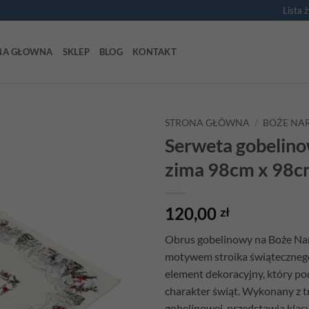
Lista 
NA GŁOWNA
SKLEP
BLOG
KONTAKT
STRONA GŁÓWNA
/
BOŻE NA
Serweta gobelino
Add to
zima 98cm x 98
wishlist
120,00
zł
Obrus gobelinowy na Boże Na
motywem stroika świątecznego
element dekoracyjny, który po
charakter świąt. Wykonany z t
gobelinowej, przedstawia klas