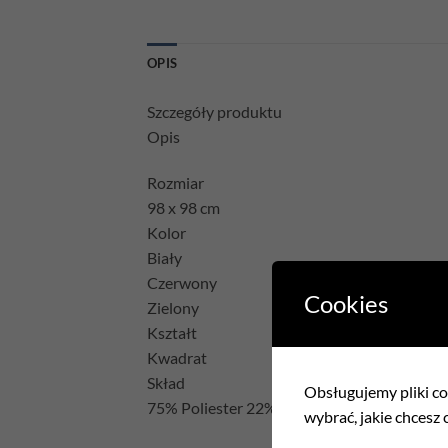
OPIS
Szczegóły produktu
Opis
Rozmiar
98 x 98 cm
Kolor
Biały
Czerwony
Cookies
Zielony
Kształt
Kwadrat
Skład
Obsługujemy pliki coo
75% Poliester 22% Bawełna 3% Akryl
wybrać, jakie chcesz c