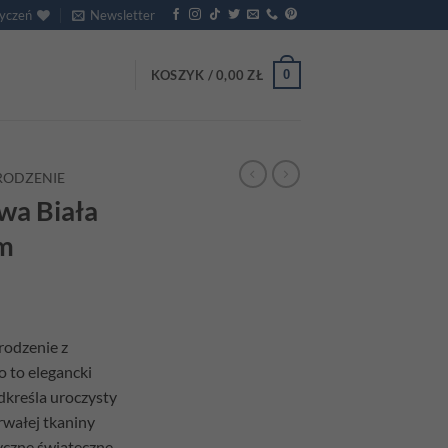
życzeń
Newsletter
0
KOSZYK /
0,00
ZŁ
RODZENIE
wa Biała
cm
rodzenie z
 to elegancki
dkreśla uroczysty
rwałej tkaniny
yczne świąteczne