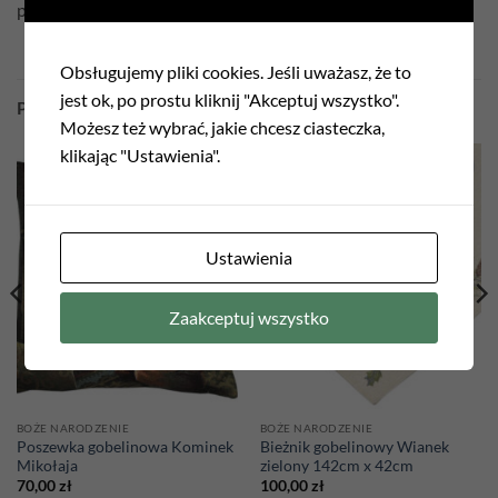
poszewka dwustronna
Obsługujemy pliki cookies. Jeśli uważasz, że to
jest ok, po prostu kliknij "Akceptuj wszystko".
PODOBNE PRODUKTY
Możesz też wybrać, jakie chcesz ciasteczka,
klikając "Ustawienia".
Add to
Add to
wishlist
wishlist
Ustawienia
Zaakceptuj wszystko
BOŻE NARODZENIE
BOŻE NARODZENIE
Poszewka gobelinowa Kominek
Bieżnik gobelinowy Wianek
Mikołaja
zielony 142cm x 42cm
70,00
zł
100,00
zł