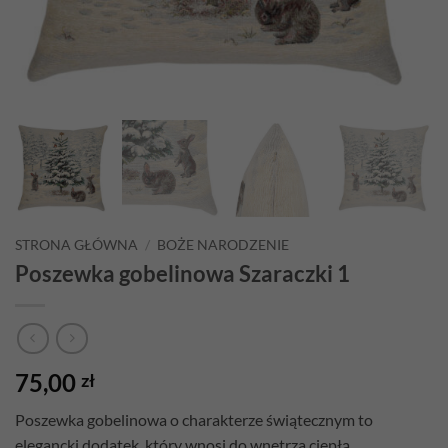
STRONA GŁÓWNA
/
BOŻE NARODZENIE
Poszewka gobelinowa Szaraczki 1
75,00
zł
Poszewka gobelinowa o charakterze świątecznym to
elegancki dodatek, który wnosi do wnętrza ciepłą,