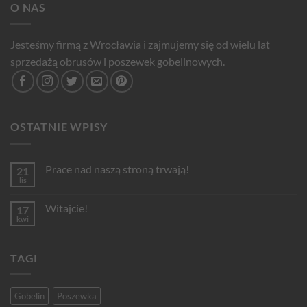
O NAS
Jesteśmy firmą z Wrocławia i zajmujemy się od wielu lat
sprzedażą obrusów i poszewek gobelinowych.
OSTATNIE WPISY
Prace nad naszą stroną trwają!
21
lis
Brak
komentarzy
do
Witajcie!
17
Prace
nad
kwi
Brak
naszą
komentarzy
stroną
do
trwają!
Witajcie!
TAGI
Gobelin
Poszewka