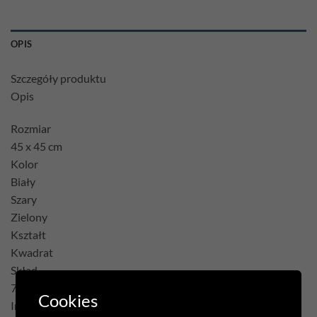
OPIS
Szczegóły produktu
Opis
Rozmiar
45 x 45 cm
Kolor
Biały
Szary
Zielony
Kształt
Kwadrat
Skład
75% Poliester 22% Bawełna 3% Akryl
Cookies
Inne