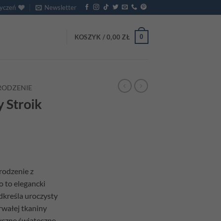
życzeń
Newsletter
0
KOSZYK /
0,00
ZŁ
RODZENIE
 Stroik
rodzenie z
 to elegancki
dkreśla uroczysty
rwałej tkaniny
yczne świąteczne