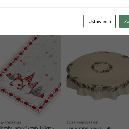
Ustawienia
Za
Add to
Add
wishlist
wish
 NARODZENIE
BOŻE NARODZENIE
ik gobelinowy Skrzaty 140cm x
Obrus gobelinowy Fi 140