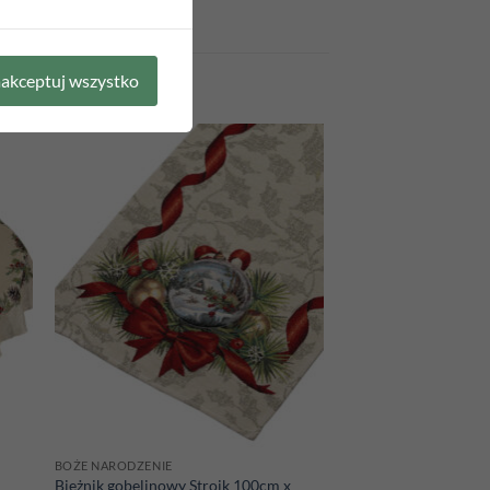
akceptuj wszystko
 to
Add to
list
wishlist
BOŻE NARODZENIE
Bieżnik gobelinowy Stroik 100cm x