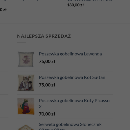
m
180,00
zł
00
zł
NAJLEPSZA SPRZEDAŻ
Poszewka gobelinowa Lawenda
75,00
zł
Poszewka gobelinowa Kot Sułtan
75,00
zł
Poszewka gobelinowa Koty Picasso
2
70,00
zł
Serweta gobelinowa Słonecznik
98cm x 98cm