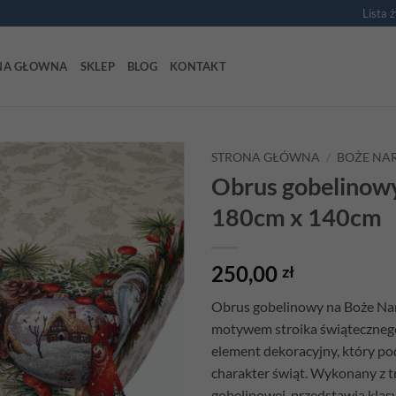
Lista 
NA GŁOWNA
SKLEP
BLOG
KONTAKT
STRONA GŁÓWNA
/
BOŻE NA
Obrus gobelinowy
Add to
180cm x 140cm
wishlist
250,00
zł
Obrus gobelinowy na Boże Na
motywem stroika świątecznego
element dekoracyjny, który po
charakter świąt. Wykonany z t
gobelinowej, przedstawia klas