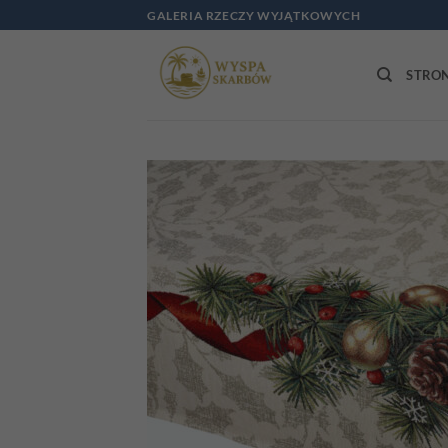
Przewiń
GALERIA RZECZY WYJĄTKOWYCH
do
zawartości
STRO