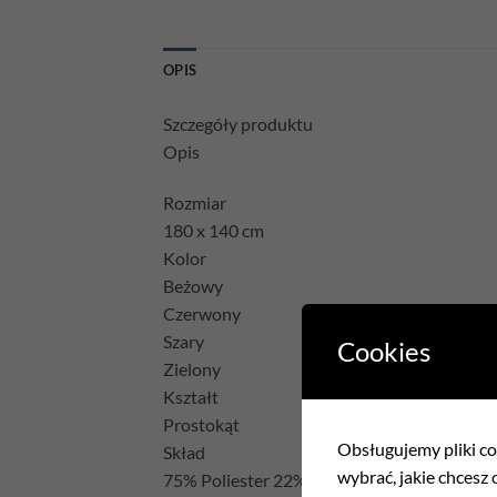
OPIS
Szczegóły produktu
Opis
Rozmiar
180 x 140 cm
Kolor
Beżowy
Czerwony
Szary
Cookies
Zielony
Kształt
Prostokąt
Obsługujemy pliki coo
Skład
wybrać, jakie chcesz c
75% Poliester 22% Bawełna 3% Akryl