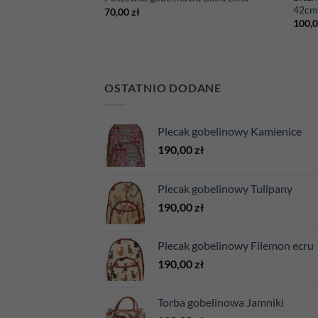
42c
70,00
zł
100,
OSTATNIO DODANE
Plecak gobelinowy Kamienice
190,00
zł
Plecak gobelinowy Tulipany
190,00
zł
Plecak gobelinowy Filemon ecru
190,00
zł
Torba gobelinowa Jamniki