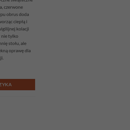
ia, czerwone
typu obrus doda
orząc ciepłą i
ilijnej kolacji
 nie tylko
nię stołu, ale
ękną oprawę dla
i.
80cm x 140cm
ZYKA