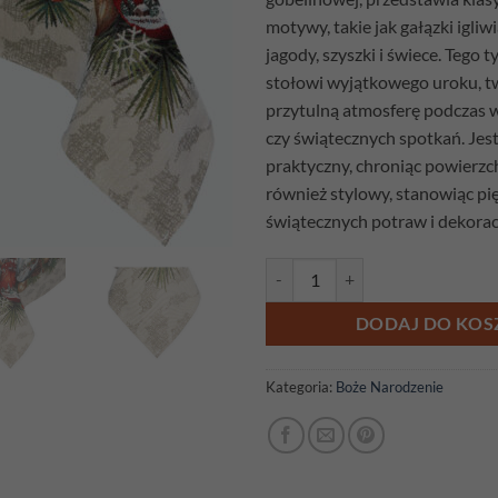
motywy, takie jak gałązki igliw
jagody, szyszki i świece. Tego 
stołowi wyjątkowego uroku, tw
przytulną atmosferę podczas wig
czy świątecznych spotkań. Jest
praktyczny, chroniąc powierzch
również stylowy, stanowiąc pi
świątecznych potraw i dekoracj
ilość Obrus gobelinowy Stroik 1
DODAJ DO KOS
Kategoria:
Boże Narodzenie