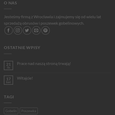
O NAS
Jesteśmy firmą z Wrocławia i zajmujemy się od wielu lat
sprzedażą obrusów i poszewek gobelinowych.
OSTATNIE WPISY
Prace nad naszą stroną trwają!
21
lis
Brak
komentarzy
do
Witajcie!
17
Prace
nad
kwi
Brak
naszą
komentarzy
stroną
do
trwają!
Witajcie!
TAGI
Gobelin
Poszewka