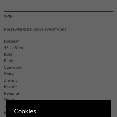
OPIS
Poszewka gobelinowa dwustronna
Rozmiar
45 x 45 cm
Kolor
Biały
Czerwony
Szary
Zielony
Kształt
Kwadrat
Skład
75% Poliester 22% Bawełna 3% Akryl
Cookies
Inne