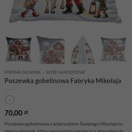
STRONA GŁÓWNA
/
BOŻE NARODZENIE
Poszewka gobelinowa Fabryka Mikołaja
70,00
zł
Poszewka gobelinowa z wizerunkiem Świętego Mikołaja to
piękny dodatek, który wprowadza świąteczną atmosferę do