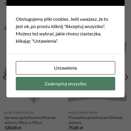
poszewka dwustronna
Obsługujemy pliki cookies. Jeśli uważasz, że to
jest ok, po prostu kliknij "Akceptuj wszystko".
PODOBNE PRODUKTY
Możesz też wybrać, jakie chcesz ciasteczka,
klikając "Ustawienia".
Add to
Add to
wishlist
wishlist
Ustawienia
Zaakceptuj wszystko
BOŻE NARODZENIE
BOŻE NARODZENIE
Serweta gobelinowa Wianek
Poszewka gobelinowa Wianek
zielony 98cm x 98cm
zielony
120,00
zł
75,00
zł