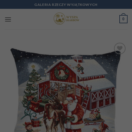
Przewiń
GALERIA RZECZY WYJĄTKOWYCH
do
zawartości
0
Add to
wishlist