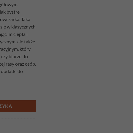
zegółowym
jak bystre
 owczarka. Taka
się w klasycznych
ąc im ciepła i
tycznym, ale także
acyjnym, który
 czy biurze. To
ej rasy oraz osób,
e dodatki do
arek elegant
ZYKA