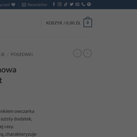
życzeń
Newsletter
0
KOSZYK /
0,00
ZŁ
JE
/
POSZEWKI
nowa
t
unkiem owczarka
razisty dodatek,
j rasy.
, charakteryzuje