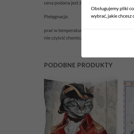
cena podana jest za samą poszewkę bez wyp
Obsługujemy pliki coo
wybrać, jakie chcesz c
Pielęgnacja:
prać w temperaturze 30°C
nie czyścić chemicznie
PODOBNE PRODUKTY
Add to
Add to
wishlist
wishlist