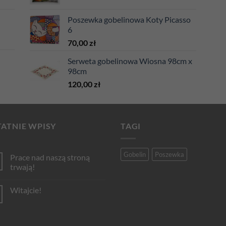
Poszewka gobelinowa Koty Picasso
6
70,00
zł
Serweta gobelinowa Wiosna 98cm x
98cm
120,00
zł
ATNIE WPISY
TAGI
Gobelin
Poszewka
Prace nad naszą stroną
trwają!
Brak
komentarzy
Witajcie!
do
Prace
Brak
nad
komentarzy
naszą
do
stroną
Witajcie!
trwają!