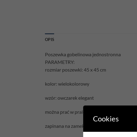
OPIS
Poszewka gobelinowa jednostronna
PARAMETRY:
rozmiar poszewki: 45 x 45 cm
kolor: wielokolorowy
wzór: owczarek elegant
można prać w pralce
Cookies
zapinana na zamek błyskawiczny