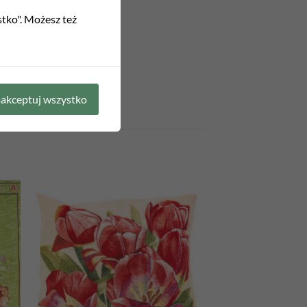
stko". Możesz też
akceptuj wszystko
 to
Add to
list
wishlist