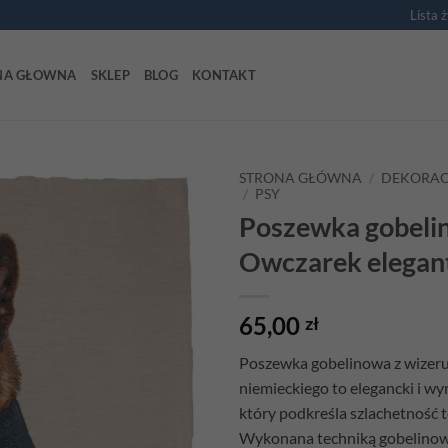
Lista 
NA GŁOWNA
SKLEP
BLOG
KONTAKT
STRONA GŁÓWNA
/
DEKORAC
/
PSY
Poszewka gobeli
Add to
wishlist
Owczarek elegan
65,00
zł
Poszewka gobelinowa z wizer
niemieckiego to elegancki i wy
który podkreśla szlachetność te
Wykonana techniką gobelinową