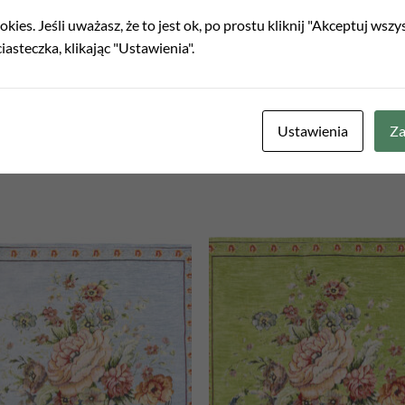
ełnienia
kies. Jeśli uważasz, że to jest ok, po prostu kliknij "Akceptuj wszy
iasteczka, klikając "Ustawienia".
Ustawienia
Za
Add to
Add
wishlist
wish