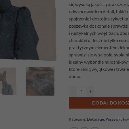
się wysoką jakością oraz szc
odwzorowaniem detali, takich 
spojrzenie i dostojna sylwetka
poszewka doskonale sprawdzi 
i rustykalnych wnętrzach, dodaj
charakteru. Jest nie tylko este
praktycznym elementem dekor
sprawdzi się w salonie, sypialni
idealny wybór dla miłośników t
które cenią wyjątkowe i trwał
domu.
ilość Poszewka gobelinowa Owcz
DODAJ DO KOS
Kategorie:
Dekoracje
,
Poszewki
,
Psy