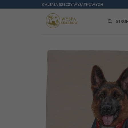
Przewiń
GALERIA RZECZY WYJĄTKOWYCH
do
zawartości
STRO