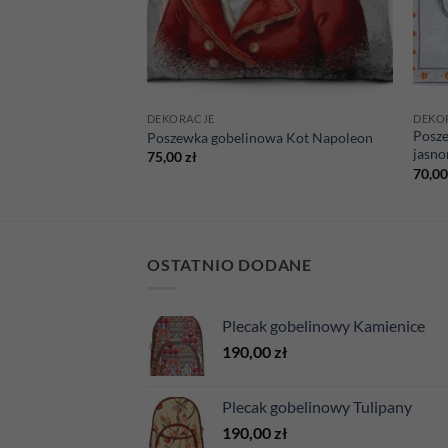
DEKORACJE
DEKO
Posze
wa Słoneczniki
Poszewka gobelinowa Kot Napoleon
jasno
75,00
zł
70,0
OSTATNIO DODANE
Plecak gobelinowy Kamienice
190,00
zł
Plecak gobelinowy Tulipany
190,00
zł