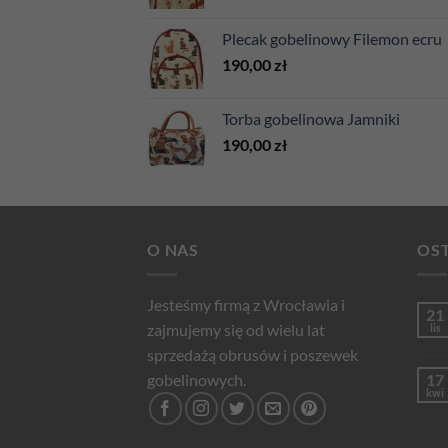
Plecak gobelinowy Filemon ecru
190,00
zł
Torba gobelinowa Jamniki
190,00
zł
O NAS
OST
Jesteśmy firmą z Wrocławia i
21
zajmujemy się od wielu lat
lis
sprzedażą obrusów i poszewek
gobelinowych.
17
kwi