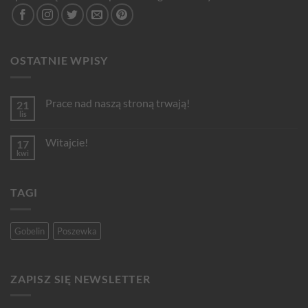
OSTATNIE WPISY
Prace nad naszą stroną trwają!
21
lis
Brak
komentarzy
do
Witajcie!
17
Prace
nad
kwi
Brak
naszą
komentarzy
stroną
do
trwają!
Witajcie!
TAGI
Gobelin
Poszewka
ZAPISZ SIĘ NEWSLETTER