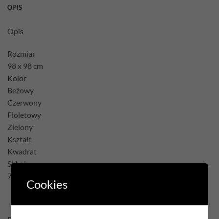
OPIS
Opis
Rozmiar
98 x 98 cm
Kolor
Beżowy
Czerwony
Fioletowy
Zielony
Kształt
Kwadrat
Skład
75% Poliester 22% Bawełna 3% Akryl
Cookies