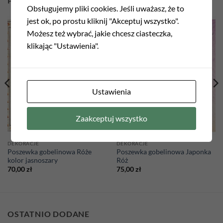
PODOBNE PRODUKTY
Obsługujemy pliki cookies. Jeśli uważasz, że to
jest ok, po prostu kliknij "Akceptuj wszystko".
Możesz też wybrać, jakie chcesz ciasteczka,
Add to
Add to
klikając "Ustawienia".
wishlist
wishlist
Ustawienia
Zaakceptuj wszystko
DEKORACJE
DEKORACJE
Poszewka gobelinowa Róże
Poszewka gobelinowa Japonka
kolor jasnoszary
Róż
70,00
zł
75,00
zł
OSTATNIO DODANE