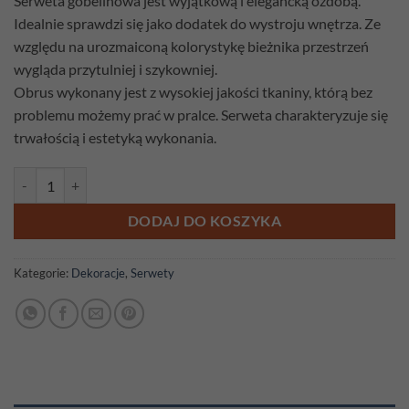
Serweta gobelinowa jest wyjątkową i elegancką ozdobą.
Idealnie sprawdzi się jako dodatek do wystroju wnętrza. Ze
względu na urozmaiconą kolorystykę bieżnika przestrzeń
wygląda przytulniej i szykowniej.
Obrus wykonany jest z wysokiej jakości tkaniny, którą bez
problemu możemy prać w pralce. Serweta charakteryzuje się
trwałością i estetyką wykonania.
ilość Serweta gobelinowa Tulipany 98cm x 98cm
DODAJ DO KOSZYKA
Kategorie:
Dekoracje
,
Serwety