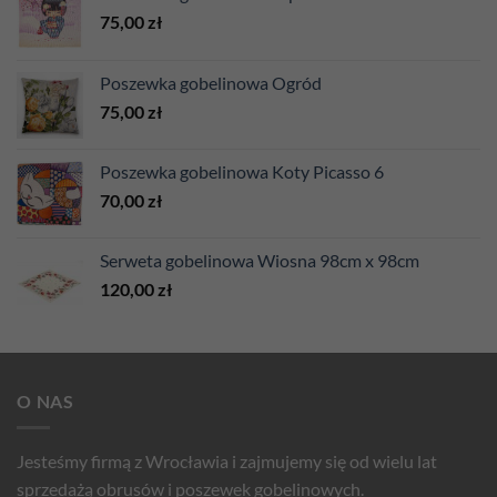
75,00
zł
Poszewka gobelinowa Ogród
75,00
zł
Poszewka gobelinowa Koty Picasso 6
70,00
zł
Serweta gobelinowa Wiosna 98cm x 98cm
120,00
zł
O NAS
Jesteśmy firmą z Wrocławia i zajmujemy się od wielu lat
sprzedażą obrusów i poszewek gobelinowych.