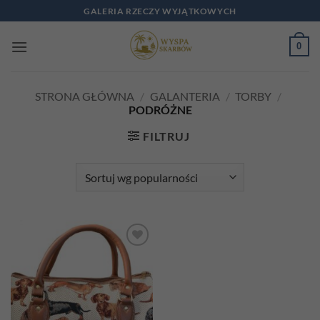
Przewiń
GALERIA RZECZY WYJĄTKOWYCH
do
zawartości
0
STRONA GŁÓWNA
/
GALANTERIA
/
TORBY
/
PODRÓŻNE
FILTRUJ
Add to
wishlist