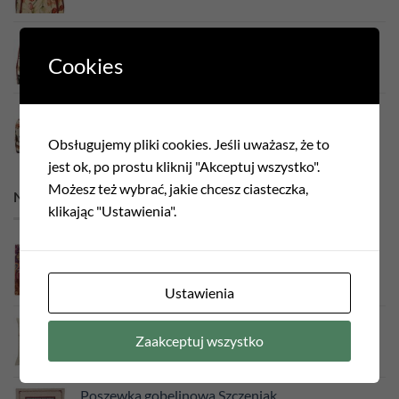
Plecak gobelinowy Filemon ecru
Cookies
190,00
zł
Torba gobelinowa Jamniki
190,00
zł
Obsługujemy pliki cookies. Jeśli uważasz, że to
jest ok, po prostu kliknij "Akceptuj wszystko".
Możesz też wybrać, jakie chcesz ciasteczka,
NAJLEPSZA SPRZEDAŻ
klikając "Ustawienia".
Poszewka gobelinowa Kwiaty Eden
70,00
zł
Ustawienia
Poszewka gobelinowa Róża beżowa
Zaakceptuj wszystko
75,00
zł
Poszewka gobelinowa Szczeniak