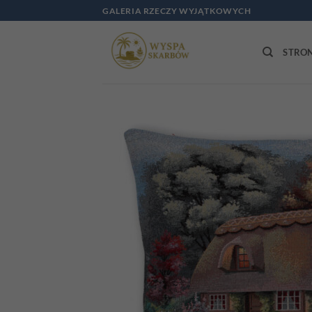
Przewiń
GALERIA RZECZY WYJĄTKOWYCH
do
zawartości
STRO