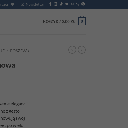
życzeń
Newsletter
0
KOSZYK /
0,00
ZŁ
JE
/
POSZEWKI
nowa
nie elegancji i
ne z gęsto
achowują swój
wet po wielu