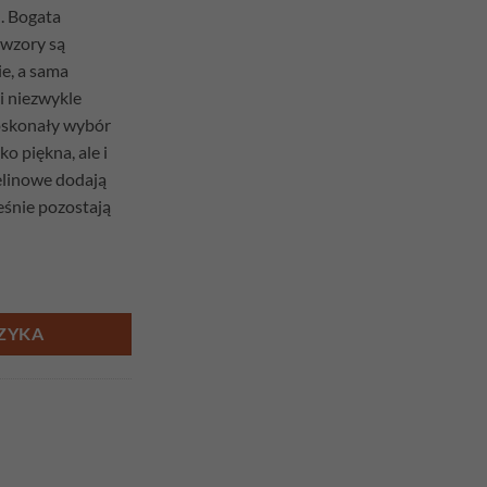
. Bogata
 wzory są
ie, a sama
i niezwykle
oskonały wybór
ko piękna, ale i
elinowe dodają
eśnie pozostają
ek
ZYKA