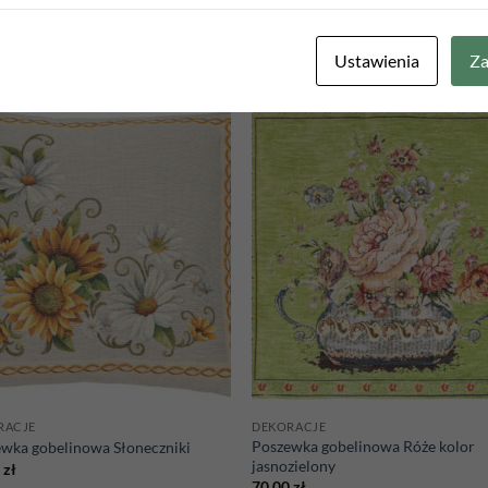
Ustawienia
Za
Add to
Add
wishlist
wish
RACJE
DEKORACJE
Poszewka gobelinowa Róże kolor
wka gobelinowa Słoneczniki
jasnozielony
0
zł
70,00
zł