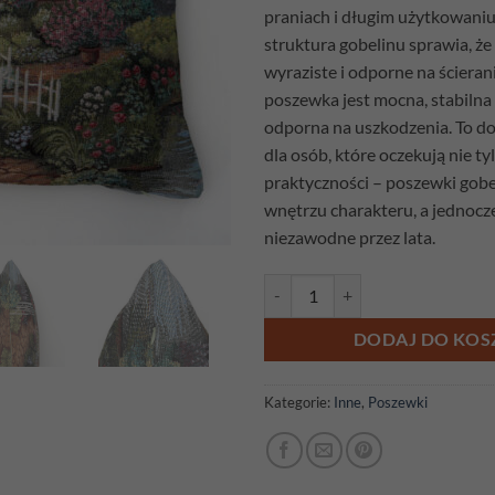
praniach i długim użytkowaniu
struktura gobelinu sprawia, że
wyraziste i odporne na ścieran
poszewka jest mocna, stabilna 
odporna na uszkodzenia. To d
dla osób, które oczekują nie tyl
praktyczności – poszewki gob
wnętrzu charakteru, a jednocz
niezawodne przez lata.
ilość Poszewka gobelinowa Dom
DODAJ DO KOS
Kategorie:
Inne
,
Poszewki