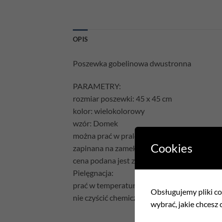
OPIS
Poszewka gobelinowa dwustronna
PARAMETRY:
rozmiar poszewki: 45 x 45 cm
kolor: wielokolorowy
wzór: Domek
można prać w pralce
Cookies
zapinana na zamek błyskawiczny
cena podana jest za samą poszewkę bez wyp
Pielęgnacja:
prać w temperaturze 30°C
Obsługujemy pliki coo
nie czyścić chemicznie
wybrać, jakie chcesz c