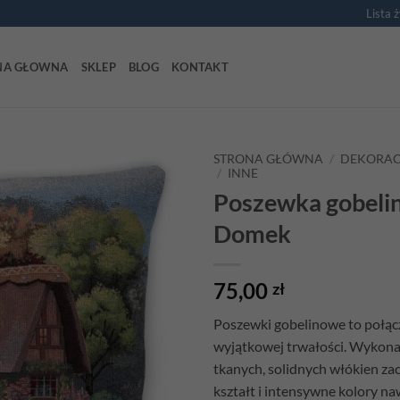
Lista 
NA GŁOWNA
SKLEP
BLOG
KONTAKT
STRONA GŁÓWNA
/
DEKORAC
/
INNE
Poszewka gobeli
Add to
wishlist
Domek
75,00
zł
Poszewki gobelinowe to połącze
wyjątkowej trwałości. Wykona
tkanych, solidnych włókien z
kształt i intensywne kolory na