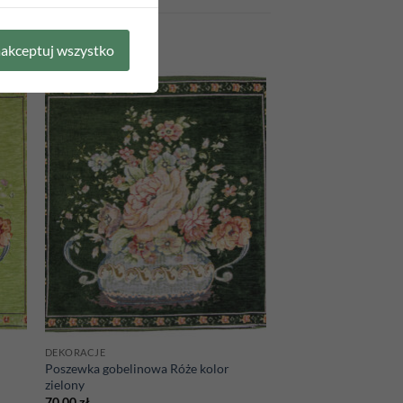
akceptuj wszystko
 to
Add to
list
wishlist
DEKORACJE
Poszewka gobelinowa Róże kolor
zielony
70,00
zł