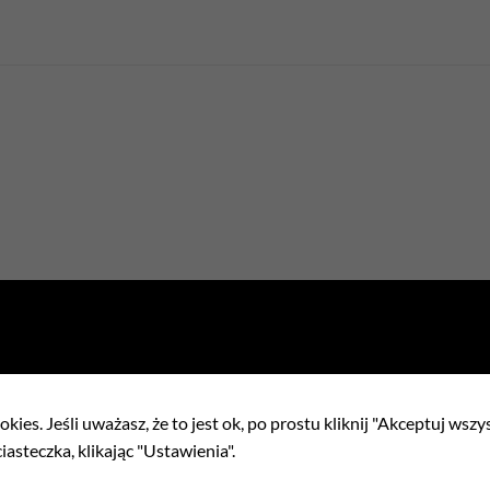
ełnienia
kies. Jeśli uważasz, że to jest ok, po prostu kliknij "Akceptuj wszy
iasteczka, klikając "Ustawienia".