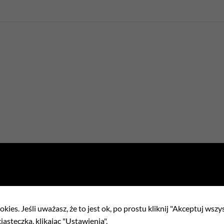
kies. Jeśli uważasz, że to jest ok, po prostu kliknij "Akceptuj wszy
iasteczka, klikając "Ustawienia".