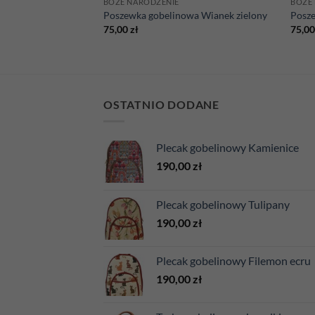
BOŻE NARODZENIE
BOŻE
Fi 140
Poszewka gobelinowa Wianek zielony
Posz
75,00
zł
75,0
OSTATNIO DODANE
Plecak gobelinowy Kamienice
190,00
zł
Plecak gobelinowy Tulipany
190,00
zł
Plecak gobelinowy Filemon ecru
190,00
zł