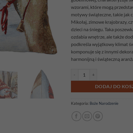
wzorami, które mogą przedsta
motywy świąteczne, takie jak c
Mikołaj, zimowe krajobrazy, c
dzieci na śniegu. Taka poszewk
ozdabia wnętrze, ale także dod
podkreśla wyjątkowy klimat ś
komponuje się z innymi dekora
harmonijną i świąteczną aranża
ilość Poszewka gobelinowa Renif
DODAJ DO KOS
Kategoria:
Boże Narodzenie