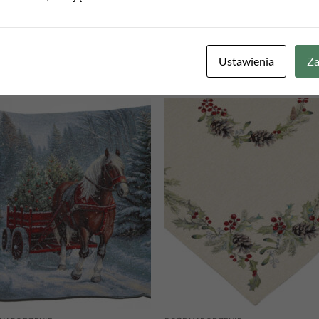
Ustawienia
Za
Add to
Add
wishlist
wish