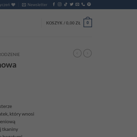
życzeń
Newsletter
0
KOSZYK /
0,00
ZŁ
RODZENIE
nowa
kterze
tek, który wnosi
zeniową
j tkaniny
ię bogatymi