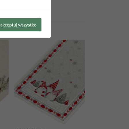
akceptuj wszystko
 to
Add to
list
wishlist