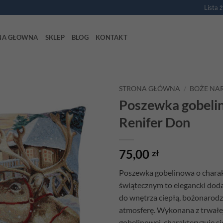
Lista 
NA GŁOWNA
SKLEP
BLOG
KONTAKT
STRONA GŁÓWNA
/
BOŻE NA
Poszewka gobeli
Add to
Renifer Don
wishlist
75,00
zł
Poszewka gobelinowa o chara
świątecznym to elegancki doda
do wnętrza ciepłą, bożonarod
atmosferę. Wykonana z trwałe
gobelinowej, charakteryzuje s