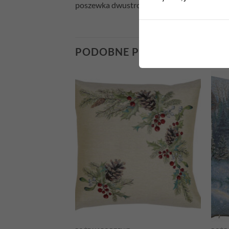
poszewka dwustronna
PODOBNE PRODUKTY
Add to
Add to
wishlist
wishlist