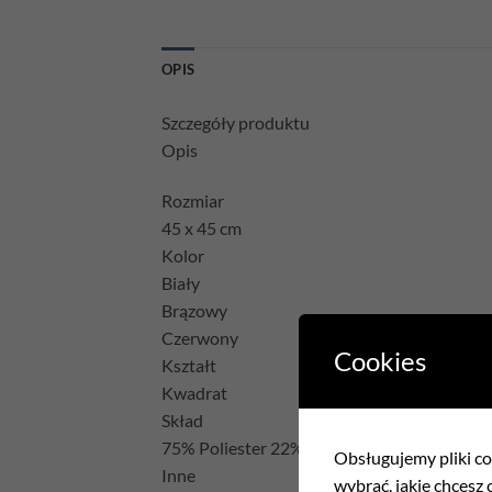
OPIS
Szczegóły produktu
Opis
Rozmiar
45 x 45 cm
Kolor
Biały
Brązowy
Czerwony
Cookies
Kształt
Kwadrat
Skład
75% Poliester 22% Bawełna 3% Akryl
Obsługujemy pliki coo
Inne
wybrać, jakie chcesz c