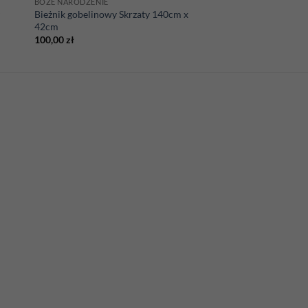
BOŻE NARODZENIE
y
Bieżnik gobelinowy Skrzaty 140cm x
42cm
100,00
zł