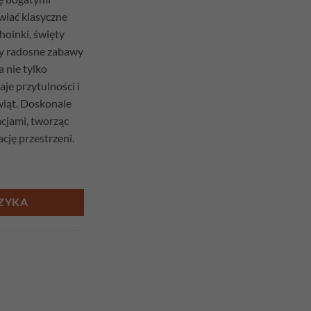
wiać klasyczne
hoinki, święty
zy radosne zabawy
a nie tylko
aje przytulności i
wiąt. Doskonale
cjami, tworząc
cję przestrzeni.
er Don
ZYKA