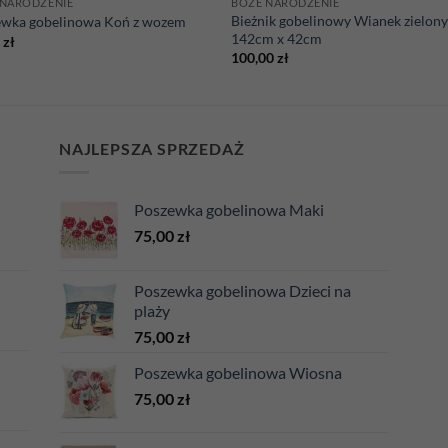
 NARODZENIE
BOŻE NARODZENIE
Bieżnik gobelinowy Wianek zielon
ewka gobelinowa Koń z wozem
142cm x 42cm
0
zł
100,00
zł
NAJLEPSZA SPRZEDAŻ
Poszewka gobelinowa Maki
75,00
zł
Poszewka gobelinowa Dzieci na
plaży
75,00
zł
Poszewka gobelinowa Wiosna
75,00
zł