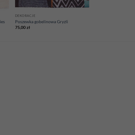
DEKORACJE
ies
Poszewka gobelinowa Gryzli
75,00
zł