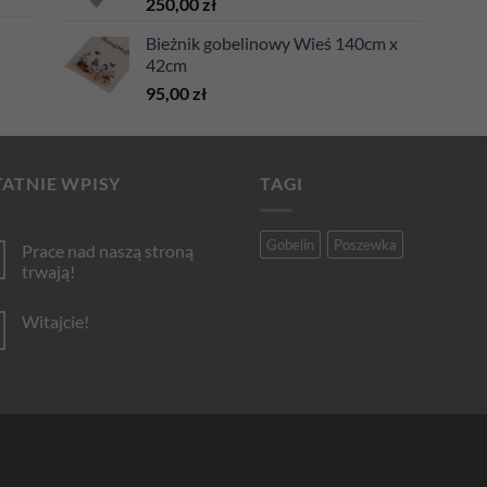
250,00
zł
Bieżnik gobelinowy Wieś 140cm x
42cm
95,00
zł
ATNIE WPISY
TAGI
Gobelin
Poszewka
Prace nad naszą stroną
trwają!
Brak
komentarzy
Witajcie!
do
Prace
Brak
nad
komentarzy
naszą
do
stroną
Witajcie!
trwają!