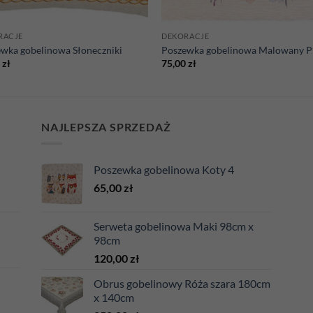
RACJE
DEKORACJE
wka gobelinowa Słoneczniki
Poszewka gobelinowa Malowany P
0
zł
75,00
zł
NAJLEPSZA SPRZEDAŻ
Poszewka gobelinowa Koty 4
65,00
zł
Serweta gobelinowa Maki 98cm x
98cm
120,00
zł
Obrus gobelinowy Róża szara 180cm
x 140cm