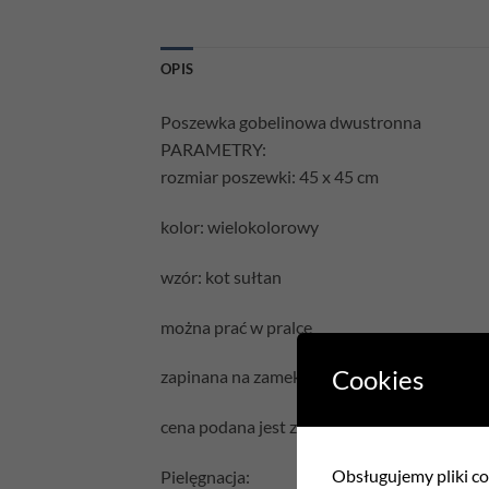
OPIS
Poszewka gobelinowa dwustronna
PARAMETRY:
rozmiar poszewki: 45 x 45 cm
kolor: wielokolorowy
wzór: kot sułtan
można prać w pralce
Cookies
zapinana na zamek błyskawiczny
cena podana jest za samą poszewkę bez wyp
Obsługujemy pliki coo
Pielęgnacja: