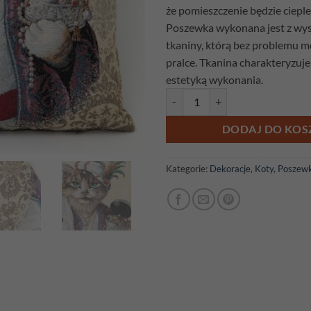
że pomieszczenie będzie cieple 
Poszewka wykonana jest z wyso
tkaniny, którą bez problemu 
pralce. Tkanina charakteryzuje 
estetyką wykonania.
ilość Poszewka gobelinowa Kot S
DODAJ DO KOS
Kategorie:
Dekoracje
,
Koty
,
Poszewk