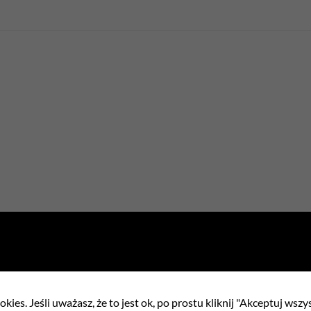
ełnienia
kies. Jeśli uważasz, że to jest ok, po prostu kliknij "Akceptuj wszy