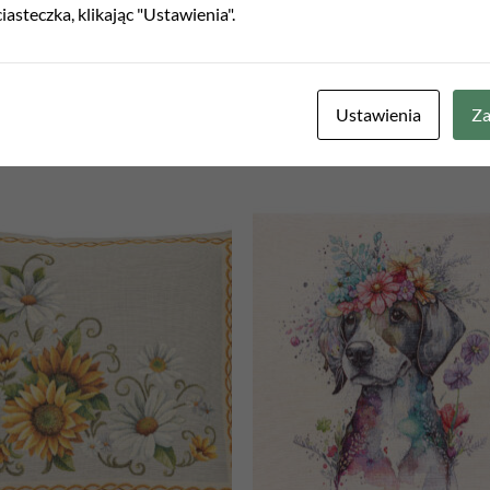
iasteczka, klikając "Ustawienia".
Ustawienia
Za
Add to
Add
wishlist
wish