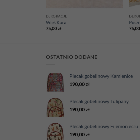
DEKORACJE
DEKO
wa Japonka Zieleń
Wieś Kura
Posze
75,00
zł
75,0
OSTATNIO DODANE
Plecak gobelinowy Kamienice
190,00
zł
Plecak gobelinowy Tulipany
190,00
zł
Plecak gobelinowy Filemon ecru
190,00
zł