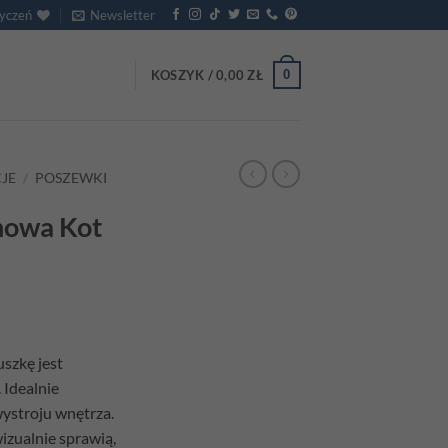
życzeń
Newsletter
0
KOSZYK /
0,00
ZŁ
JE
/
POSZEWKI
nowa Kot
szkę jest
 Idealnie
wystroju wnętrza.
izualnie sprawią,