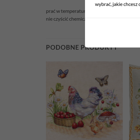
wybrać, jakie chcesz c
prać w temperaturze 30°C
nie czyścić chemicznie
PODOBNE PRODUKTY
Add to
Add to
wishlist
wishlist