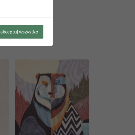
akceptuj wszystko
 to
Add to
list
wishlist