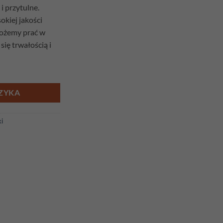
i przytulne.
kiej jakości
możemy prać w
się trwałością i
ułtan
ZYKA
i