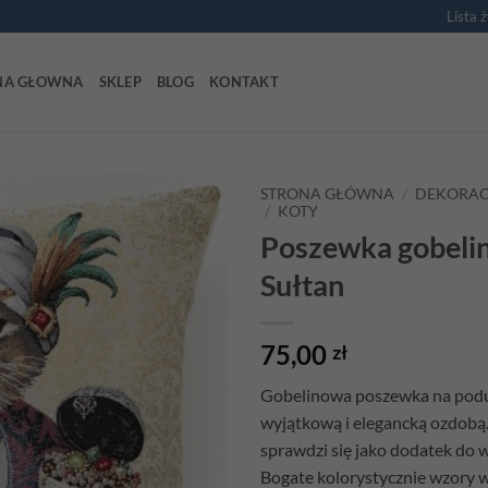
Lista 
NA GŁOWNA
SKLEP
BLOG
KONTAKT
STRONA GŁÓWNA
/
DEKORAC
/
KOTY
Poszewka gobeli
Add to
wishlist
Sułtan
75,00
zł
Gobelinowa poszewka na podu
wyjątkową i elegancką ozdobą.
sprawdzi się jako dodatek do 
Bogate kolorystycznie wzory w