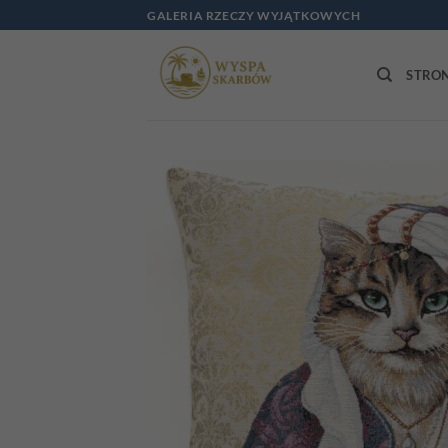
Przewiń
GALERIA RZECZY WYJĄTKOWYCH
do
zawartości
STRO