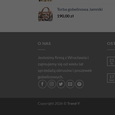
Torba gobelinowa Jamniki
190,00
zł
O NAS
OST
Jesteśmy firmą z Wrocławia i
21
zajmujemy się od wielu lat
lis
sprzedażą obrusów i poszewek
gobelinowych.
17
kwi
Copyright 2026 ©
Trend-Y