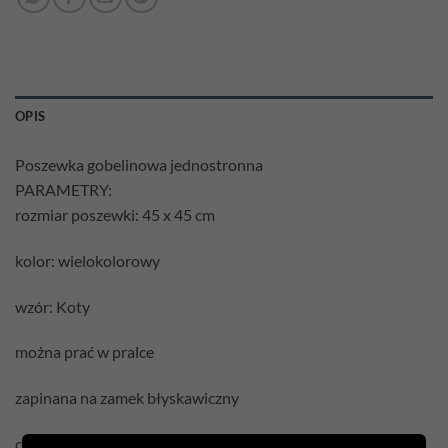
OPIS
Poszewka gobelinowa jednostronna
PARAMETRY:
rozmiar poszewki: 45 x 45 cm
kolor: wielokolorowy
wzór: Koty
można prać w pralce
zapinana na zamek błyskawiczny
cena podana jest za samą poszewkę bez wypełnienia