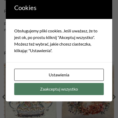
Cookies
Pielęgnacja:
prać w temperaturze 30°C
nie czyścić chemicznie
Obsługujemy pliki cookies. Jeśli uważasz, że to
jest ok, po prostu kliknij "Akceptuj wszystko".
Możesz też wybrać, jakie chcesz ciasteczka,
klikając "Ustawienia".
PODOBNE PRODUKTY
Ustawienia
Add to
Add to
wishlist
wishlist
Zaakceptuj wszystko