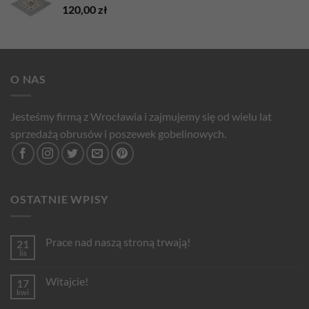
120,00
zł
O NAS
Jesteśmy firmą z Wrocławia i zajmujemy się od wielu lat
sprzedażą obrusów i poszewek gobelinowych.
OSTATNIE WPISY
Prace nad naszą stroną trwają!
21
lis
Brak
komentarzy
do
Witajcie!
17
Prace
nad
kwi
Brak
naszą
komentarzy