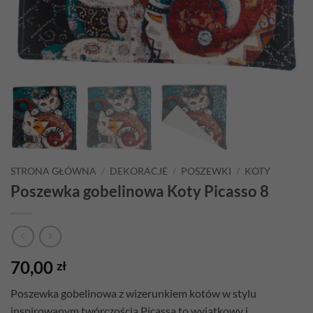
STRONA GŁÓWNA
/
DEKORACJE
/
POSZEWKI
/
KOTY
Poszewka gobelinowa Koty Picasso 8
70,00
zł
Poszewka gobelinowa z wizerunkiem kotów w stylu
inspirowanym twórczością Picassa to wyjątkowy i