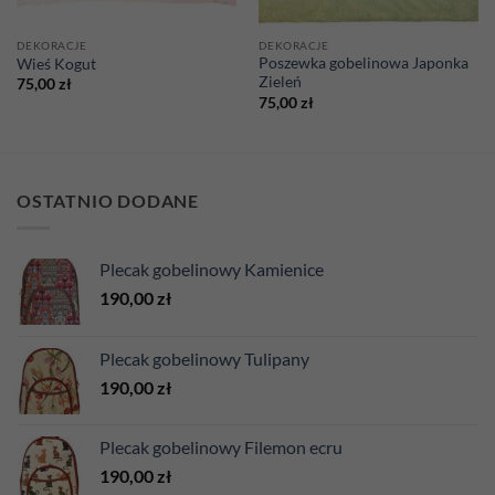
DEKORACJE
DEKORACJE
Poszewka gobelinowa Japonka
Wieś Kogut
Zieleń
75,00
zł
75,00
zł
OSTATNIO DODANE
Plecak gobelinowy Kamienice
190,00
zł
Plecak gobelinowy Tulipany
190,00
zł
Plecak gobelinowy Filemon ecru
190,00
zł