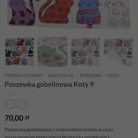
STRONA GŁÓWNA
/
DEKORACJE
/
POSZEWKI
/
KOTY
Poszewka gobelinowa Koty 9
70,00
zł
Poszewka gobelinowa z wizerunkiem kotów w stylu
inspirowanym twórczością Picassa to wyjątkowy i