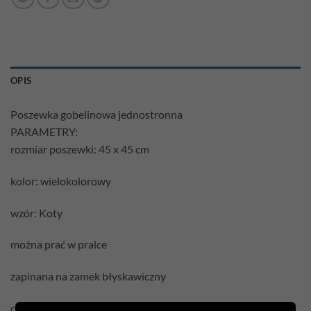
OPIS
Poszewka gobelinowa jednostronna
PARAMETRY:
rozmiar poszewki: 45 x 45 cm
kolor: wielokolorowy
wzór: Koty
można prać w pralce
zapinana na zamek błyskawiczny
cena podana jest za samą poszewkę bez wypełnienia