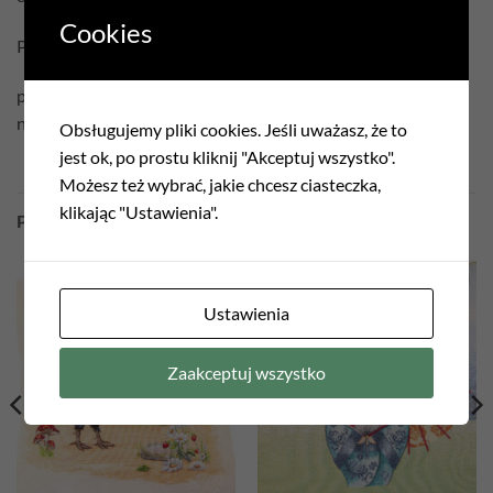
Cookies
Pielęgnacja:
prać w temperaturze 30°C
nie czyścić chemicznie
Obsługujemy pliki cookies. Jeśli uważasz, że to
jest ok, po prostu kliknij "Akceptuj wszystko".
Możesz też wybrać, jakie chcesz ciasteczka,
klikając "Ustawienia".
PODOBNE PRODUKTY
Ustawienia
Add to
Add to
wishlist
wishlist
Zaakceptuj wszystko