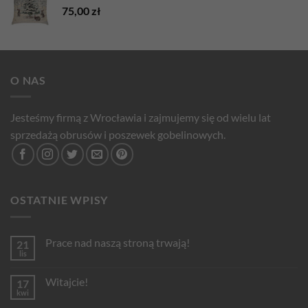
75,00
zł
O NAS
Jesteśmy firmą z Wrocławia i zajmujemy się od wielu lat
sprzedażą obrusów i poszewek gobelinowych.
OSTATNIE WPISY
Prace nad naszą stroną trwają!
21
lis
Brak
komentarzy
do
Witajcie!
17
Prace
nad
kwi
Brak
naszą
komentarzy