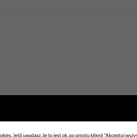
ełnienia
kies. Jeśli uważasz, że to jest ok, po prostu kliknij "Akceptuj wszy