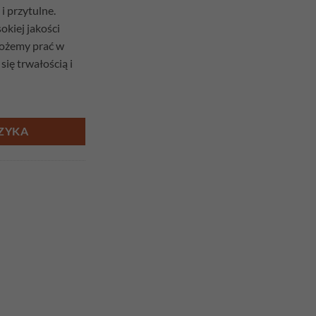
i przytulne.
kiej jakości
możemy prać w
się trwałością i
ZYKA