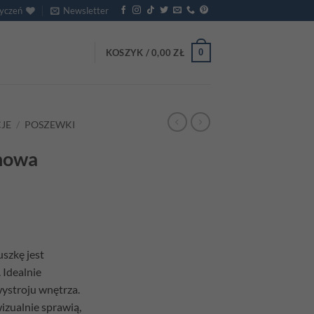
życzeń
Newsletter
0
KOSZYK /
0,00
ZŁ
JE
/
POSZEWKI
nowa
szkę jest
 Idealnie
wystroju wnętrza.
izualnie sprawią,