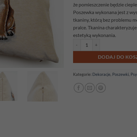
że pomieszczenie będzie cieple 
Poszewka wykonana jest z wyso
tkaniny, którą bez problemu 
pralce. Tkanina charakteryzuje 
estetyką wykonania.
ilość Poszewka gobelinowa Mops
DODAJ DO KOS
Kategorie:
Dekoracje
,
Poszewki
,
Psy