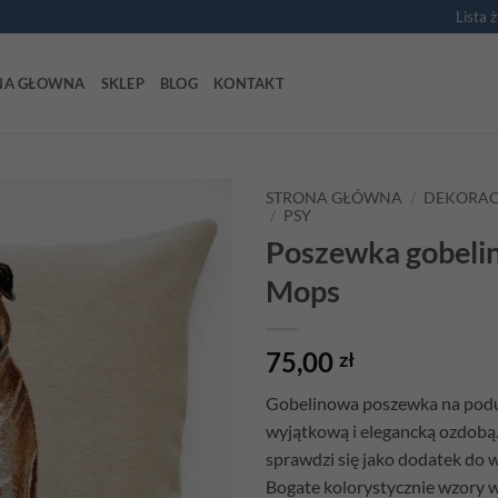
Lista 
NA GŁOWNA
SKLEP
BLOG
KONTAKT
STRONA GŁÓWNA
/
DEKORAC
/
PSY
Poszewka gobeli
Mops
75,00
zł
Gobelinowa poszewka na podu
wyjątkową i elegancką ozdobą.
sprawdzi się jako dodatek do 
Bogate kolorystycznie wzory w