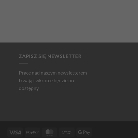
ZAPISZ SIĘ NEWSLETTER
Prace nad naszym newsletterem
trwają i wkrótce będzie on
dostępny
Visa
PayPal
MasterCard
Cash
Google