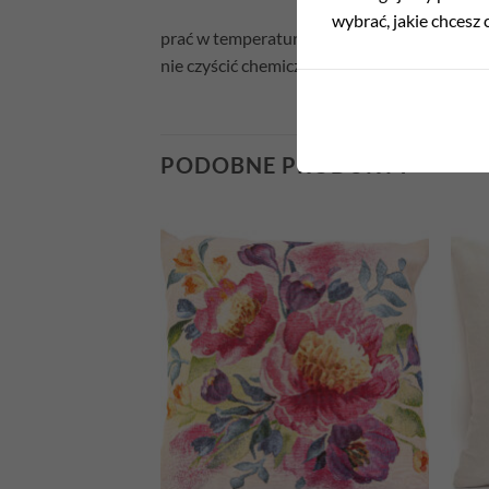
wybrać, jakie chcesz c
prać w temperaturze 30°C
nie czyścić chemicznie
PODOBNE PRODUKTY