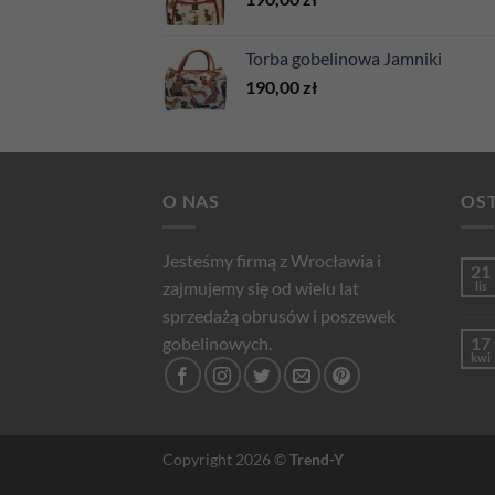
Torba gobelinowa Jamniki
190,00
zł
O NAS
OST
Jesteśmy firmą z Wrocławia i
21
zajmujemy się od wielu lat
lis
sprzedażą obrusów i poszewek
gobelinowych.
17
kwi
Copyright 2026 ©
Trend-Y