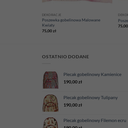
DEKORACJE
DEKO
Poszewka gobelinowa Malowane
wa Jeleń
Posze
Kwiaty
75,0
75,00
zł
OSTATNIO DODANE
Plecak gobelinowy Kamienice
190,00
zł
Plecak gobelinowy Tulipany
190,00
zł
Plecak gobelinowy Filemon ecru
190,00
zł