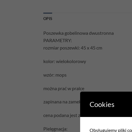
OPIS
Poszewka gobelinowa dwustronna
PARAMETRY:
rozmiar poszewki: 45 x 45 cm
kolor: wielokolorowy
wzór: mops
można prać w pralce
zapinana na zamek błyskawiczny
Cookies
cena podana jest za samą poszewkę bez wyp
Pielęgnacja:
Obsługujemy pliki coo