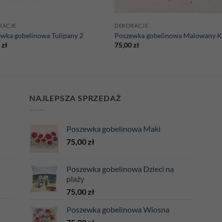
RACJE
DEKORACJE
wka gobelinowa Tulipany 2
Poszewka gobelinowa Malowany K
0
zł
75,00
zł
NAJLEPSZA SPRZEDAŻ
Poszewka gobelinowa Maki
75,00
zł
Poszewka gobelinowa Dzieci na
plaży
75,00
zł
Poszewka gobelinowa Wiosna