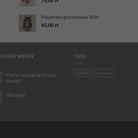
75,00
zł
Poszewka gobelinowa Wilk
65,00
zł
ATNIE WPISY
TAGI
Gobelin
Poszewka
Prace nad naszą stroną
trwają!
Brak
komentarzy
Witajcie!
do
Prace
Brak
nad
komentarzy
naszą
do
stroną
Witajcie!
trwają!